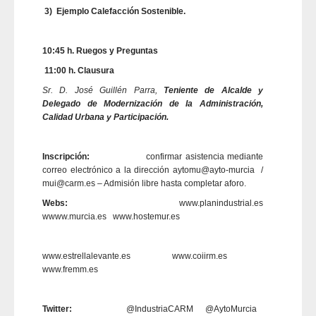
3)
Ejemplo Calefacción Sostenible.
10:45 h. Ruegos y Preguntas
11:00 h. Clausura
Sr. D. José Guillén Parra,
Teniente de Alcalde y
Delegado de Modernización de la Administración,
Calidad Urbana y Participación.
Inscripción:
confirmar asistencia mediante
correo electrónico a la dirección aytomu@ayto-murcia /
mui@carm.es – Admisión libre hasta completar aforo.
Webs:
www.planindustrial.es
wwww.murcia.es www.hostemur.es
www.estrellalevante.es www.coiirm.es
www.fremm.es
Twitter:
@IndustriaCARM @AytoMurcia