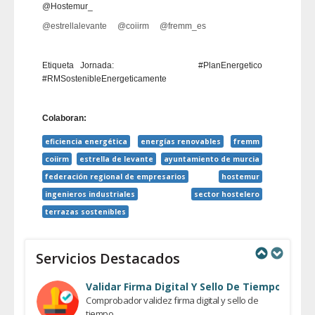
@Hostemur_
@estrellalevante
@coiirm
@fremm_es
Etiqueta Jornada: #PlanEnergetico
#RMSostenibleEnergeticamente
Colaboran:
eficiencia energética
energías renovables
fremm
coiirm
estrella de levante
ayuntamiento de murcia
federación regional de empresarios
hostemur
ingenieros industriales
sector hostelero
terrazas sostenibles
Servicios Destacados
Previous
Next
Validar Firma Digital Y Sello De Tiempo
Comprobador validez firma digital y sello de
tiempo