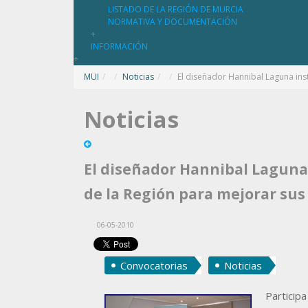
LISTADO DE LA REGIÓN DE MURCIA
NORMATIVA Y DOCUMENTACIÓN
+
INFORMACIÓN
+
MUI
/
Noticias
/
El diseñador Hannibal Laguna ins
Noticias
El diseñador Hannibal Laguna 
de la Región para mejorar sus
06-05-2010
Convocatorias
Noticias
Particip