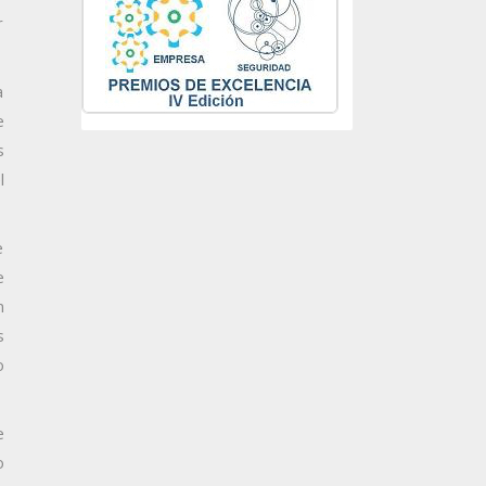
r
a
e
s
l
e
e
n
s
o
e
o