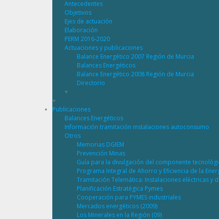
Antecedentes
Objetivos
Ejes de actuación
Elaboración
PERM 2016-2020
Actuaciones y publicaciones
Balance Energético 2007 Región de Murcia
Balances Energéticos
Balance Energético 2008 Región de Murcia
Directorio
+
+
Publicaciones
Balances Energéticos
Información tramitación instalaciones autoconsumo
Otros
Memorias DGIEM
Prevención Minas
Guía para la divulgación del componente tecnológ
Programa Integral de Ahorro y Eficiencia de la Ene
Tramitación Telemática: Instalaciones eléctricas y 
Planificación Estratégica Pymes
Cooperación para PYMES industriales
Mercados energéticos (2009)
Los Minerales en la Región (09)