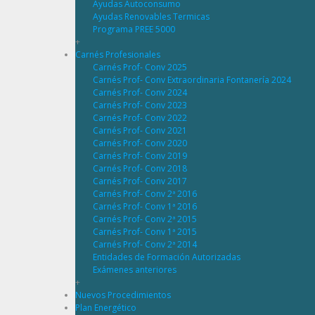
Ayudas Autoconsumo
Ayudas Renovables Termicas
Programa PREE 5000
+
Carnés Profesionales
Carnés Prof- Conv 2025
Carnés Prof- Conv Extraordinaria Fontanería 2024
Carnés Prof- Conv 2024
Carnés Prof- Conv 2023
Carnés Prof- Conv 2022
Carnés Prof- Conv 2021
Carnés Prof- Conv 2020
Carnés Prof- Conv 2019
Carnés Prof- Conv 2018
Carnés Prof- Conv 2017
Carnés Prof- Conv 2ª 2016
Carnés Prof- Conv 1ª 2016
Carnés Prof- Conv 2ª 2015
Carnés Prof- Conv 1ª 2015
Carnés Prof- Conv 2ª 2014
Entidades de Formación Autorizadas
Exámenes anteriores
+
Nuevos Procedimientos
Plan Energético