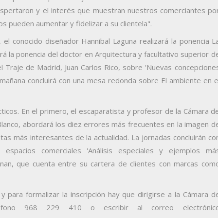
espertaron y el interés que muestran nuestros comerciantes po
s pueden aumentar y fidelizar a su clientela".
s, el conocido diseñador Hannibal Laguna realizará la ponencia L
rá la ponencia del doctor en Arquitectura y facultativo superior d
Traje de Madrid, Juan Carlos Rico, sobre 'Nuevas concepcione
la mañana concluirá con una mesa redonda sobre El ambiente en e
ticos. En el primero, el escaparatista y profesor de la Cámara d
Blanco, abordará los diez errores más frecuentes en la imagen d
tas más interesantes de la actualidad. La jornadas concluirán co
y espacios comerciales 'Análisis especiales y ejemplos má
hanan, que cuenta entre su cartera de clientes con marcas com
y para formalizar la inscripción hay que dirigirse a la Cámara d
éfono 968 229 410 o escribir al correo electrónic