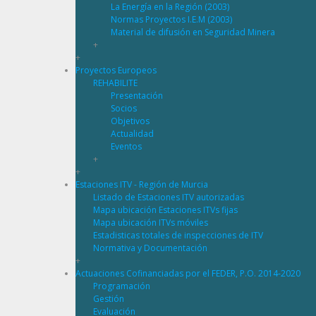
La Energía en la Región (2003)
Normas Proyectos I.E.M (2003)
Material de difusión en Seguridad Minera
+
+
Proyectos Europeos
REHABILITE
Presentación
Socios
Objetivos
Actualidad
Eventos
+
+
Estaciones ITV - Región de Murcia
Listado de Estaciones ITV autorizadas
Mapa ubicación Estaciones ITVs fijas
Mapa ubicación ITVs móviles
Estadisticas totales de inspecciones de ITV
Normativa y Documentación
+
Actuaciones Cofinanciadas por el FEDER, P.O. 2014-2020
Programación
Gestión
Evaluación