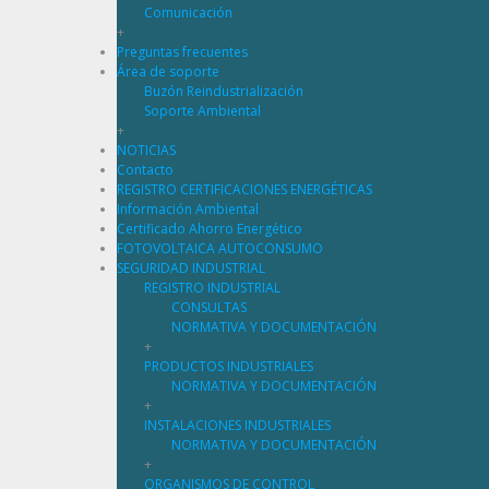
Comunicación
+
Preguntas frecuentes
Área de soporte
Buzón Reindustrialización
Soporte Ambiental
+
NOTICIAS
Contacto
REGISTRO CERTIFICACIONES ENERGÉTICAS
Información Ambiental
Certificado Ahorro Energético
FOTOVOLTAICA AUTOCONSUMO
SEGURIDAD INDUSTRIAL
REGISTRO INDUSTRIAL
CONSULTAS
NORMATIVA Y DOCUMENTACIÓN
+
PRODUCTOS INDUSTRIALES
NORMATIVA Y DOCUMENTACIÓN
+
INSTALACIONES INDUSTRIALES
NORMATIVA Y DOCUMENTACIÓN
+
ORGANISMOS DE CONTROL