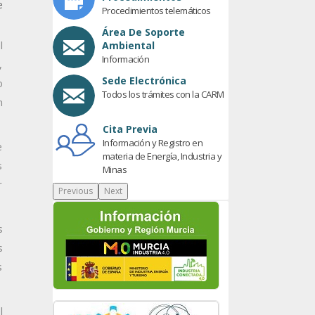
e
Procedimientos telemáticos
Área De Soporte
l
Ambiental
Información
,
Sede Electrónica
o
Todos los trámites con la CARM
n
Cita Previa
Información y Registro en
e
materia de Energía, Industria y
s
Minas
r
Previous
Next
s
s
s
l