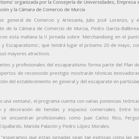
tismo' organizada por la Consejería de Universidades, Empresa 
ación y la Cámara de Comercio de Murcia
tor general de Comercio y Artesanía, Julio José Lorenzo, y e
te de la Cámara de Comercio de Murcia, Pedro García-Balibrea
ron esta mañana la II Jornada sobre 'Merchandising en el punt
 y Escaparatismo', que tendrá lugar el próximo 20 de mayo, co
sus mayores atractivos.
iantes y profesionales del escaparatismo forma parte del Plan d
expertos de reconocido prestigio mostrarán técnicas innovadora
ación del establecimiento en general y del escaparate en particula
es una ventana', el programa cuenta con varias ponencias teórica
o y decoración de tiendas y espacios comerciales. Entre lo
se encuentran profesionales como Juan Carlos Rico, Fergu
Espallardo, Mariola Palazón y Pedro López Morales.
e "esperamos que estas jornadas sean tan exitosas como las de