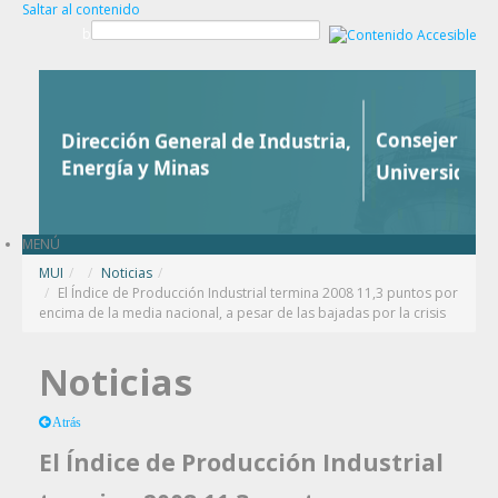
Saltar al contenido
b
MENÚ
MUI
/
Noticias
/
El Índice de Producción Industrial termina 2008 11,3 puntos por
encima de la media nacional, a pesar de las bajadas por la crisis
Noticias
Atrás
El Índice de Producción Industrial