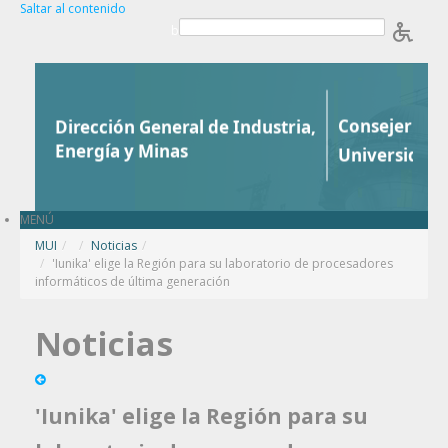
Saltar al contenido
b
MENÚ
MUI
/
Noticias
/
'Iunika' elige la Región para su laboratorio de procesadores
informáticos de última generación
Noticias
'Iunika' elige la Región para su