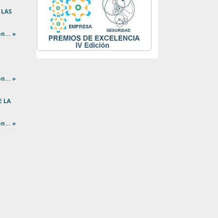
 LAS
n... »
n... »
E LA
n... »