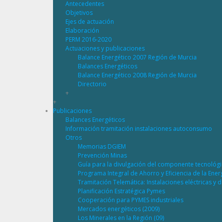
Antecedentes
Objetivos
Ejes de actuación
Elaboración
PERM 2016-2020
Actuaciones y publicaciones
Balance Energético 2007 Región de Murcia
Balances Energéticos
Balance Energético 2008 Región de Murcia
Directorio
+
+
Publicaciones
Balances Energéticos
Información tramitación instalaciones autoconsumo
Otros
Memorias DGIEM
Prevención Minas
Guía para la divulgación del componente tecnológ
Programa Integral de Ahorro y Eficiencia de la Ene
Tramitación Telemática: Instalaciones eléctricas y 
Planificación Estratégica Pymes
Cooperación para PYMES industriales
Mercados energéticos (2009)
Los Minerales en la Región (09)