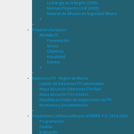
La Energía en la Región (2003)
Normas Proyectos I.E.M (2003)
Material de difusión en Seguridad Minera
+
+
Proyectos Europeos
REHABILITE
Presentación
Socios
Objetivos
Actualidad
Eventos
+
+
Estaciones ITV - Región de Murcia
Listado de Estaciones ITV autorizadas
Mapa ubicación Estaciones ITVs fijas
Mapa ubicación ITVs móviles
Estadisticas totales de inspecciones de ITV
Normativa y Documentación
+
Actuaciones Cofinanciadas por el FEDER, P.O. 2014-2020
Programación
Gestión
Evaluación