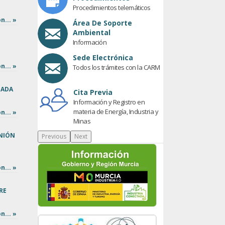
Procedimientos telemáticos
n... »
Área De Soporte
Ambiental
Información
Sede Electrónica
n... »
Todos los trámites con la CARM
UADA
Cita Previa
Información y Registro en
materia de Energía, Industria y
n... »
Minas
UNIÓN
Previous
Next
n... »
RE
n... »