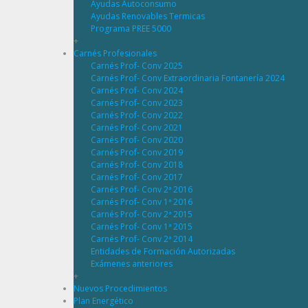
Ayudas Autoconsumo
Ayudas Renovables Termicas
Programa PREE 5000
+
Carnés Profesionales
Carnés Prof- Conv 2025
Carnés Prof- Conv Extraordinaria Fontanería 2024
Carnés Prof- Conv 2024
Carnés Prof- Conv 2023
Carnés Prof- Conv 2022
Carnés Prof- Conv 2021
Carnés Prof- Conv 2020
Carnés Prof- Conv 2019
Carnés Prof- Conv 2018
Carnés Prof- Conv 2017
Carnés Prof- Conv 2ª 2016
Carnés Prof- Conv 1ª 2016
Carnés Prof- Conv 2ª 2015
Carnés Prof- Conv 1ª 2015
Carnés Prof- Conv 2ª 2014
Entidades de Formación Autorizadas
Exámenes anteriores
+
Nuevos Procedimientos
Plan Energético