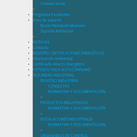
Comunicación
+
Preguntas frecuentes
Área de soporte
Buzón Reindustrialización
Soporte Ambiental
+
NOTICIAS
Contacto
REGISTRO CERTIFICACIONES ENERGÉTICAS
Información Ambiental
Certificado Ahorro Energético
FOTOVOLTAICA AUTOCONSUMO
SEGURIDAD INDUSTRIAL
REGISTRO INDUSTRIAL
CONSULTAS
NORMATIVA Y DOCUMENTACIÓN
+
PRODUCTOS INDUSTRIALES
NORMATIVA Y DOCUMENTACIÓN
+
INSTALACIONES INDUSTRIALES
NORMATIVA Y DOCUMENTACIÓN
+
ORGANISMOS DE CONTROL