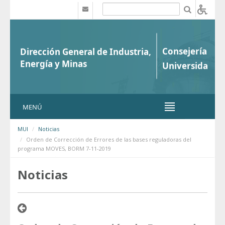
Saltar al contenido
b
MENÚ
MUI
Noticias
Orden de Corrección de Errores de las bases reguladoras del
programa MOVES, BORM 7-11-2019
Noticias