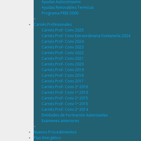
Ayudas Autoconsumo
Ayudas Renovables Termicas
Programa PREE 5000
+
Carnés Profesionales
Carnés Prof- Conv 2025
Carnés Prof- Conv Extraordinaria Fontanería 2024
Carnés Prof- Conv 2024
Carnés Prof- Conv 2023
Carnés Prof- Conv 2022
Carnés Prof- Conv 2021
Carnés Prof- Conv 2020
Carnés Prof- Conv 2019
Carnés Prof- Conv 2018
Carnés Prof- Conv 2017
Carnés Prof- Conv 2ª 2016
Carnés Prof- Conv 1ª 2016
Carnés Prof- Conv 2ª 2015
Carnés Prof- Conv 1ª 2015
Carnés Prof- Conv 2ª 2014
Entidades de Formación Autorizadas
Exámenes anteriores
+
Nuevos Procedimientos
Plan Energético