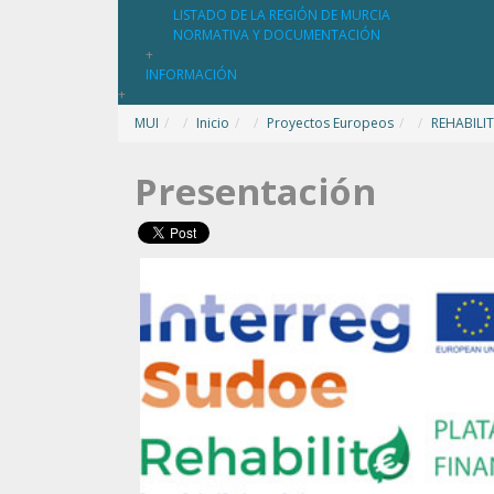
LISTADO DE LA REGIÓN DE MURCIA
NORMATIVA Y DOCUMENTACIÓN
+
INFORMACIÓN
+
MUI
/
Inicio
/
Proyectos Europeos
/
REHABILIT
Presentación