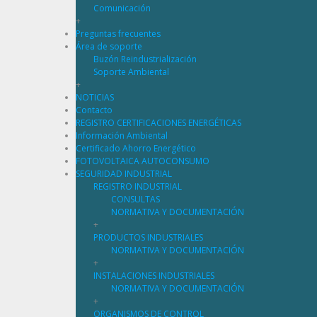
Comunicación
+
Preguntas frecuentes
Área de soporte
Buzón Reindustrialización
Soporte Ambiental
+
NOTICIAS
Contacto
REGISTRO CERTIFICACIONES ENERGÉTICAS
Información Ambiental
Certificado Ahorro Energético
FOTOVOLTAICA AUTOCONSUMO
SEGURIDAD INDUSTRIAL
REGISTRO INDUSTRIAL
CONSULTAS
NORMATIVA Y DOCUMENTACIÓN
+
PRODUCTOS INDUSTRIALES
NORMATIVA Y DOCUMENTACIÓN
+
INSTALACIONES INDUSTRIALES
NORMATIVA Y DOCUMENTACIÓN
+
ORGANISMOS DE CONTROL