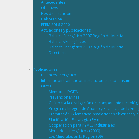
Antecedentes
Objetivos
Ejes de actuación
Elaboración
PERM 2016-2020
Actuaciones y publicaciones
Balance Energético 2007 Región de Murcia
Balances Energéticos
Balance Energético 2008 Región de Murcia
Directorio
+
+
Publicaciones
Balances Energéticos
Información tramitación instalaciones autoconsumo
Otros
Memorias DGIEM
Prevención Minas
Guía para la divulgación del componente tecnológ
Programa Integral de Ahorro y Eficiencia de la Ene
Tramitación Telemática: Instalaciones eléctricas y 
Planificación Estratégica Pymes
Cooperación para PYMES industriales
Mercados energéticos (2009)
Los Minerales en la Región (09)