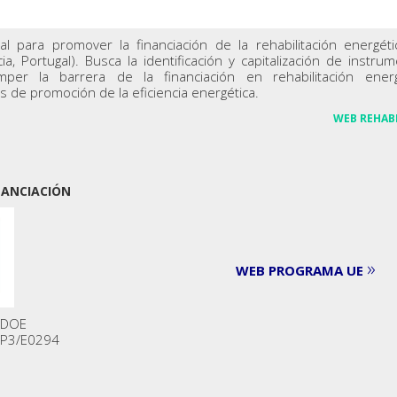
l para promover la financiación de la rehabilitación energét
a, Portugal). Busca la identificación y capitalización de instru
per la barrera de la financiación en rehabilitación energé
es de promoción de la eficiencia energética.
WEB REHAB
NANCIACIÓN
»
WEB PROGRAMA UE
UDOE
/P3/E0294