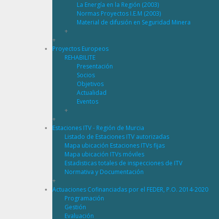
La Energía en la Región (2003)
Normas Proyectos I.E.M (2003)
Material de difusión en Seguridad Minera
+
+
Proyectos Europeos
REHABILITE
Presentación
Socios
Objetivos
Actualidad
Eventos
+
+
Estaciones ITV - Región de Murcia
Listado de Estaciones ITV autorizadas
Mapa ubicación Estaciones ITVs fijas
Mapa ubicación ITVs móviles
Estadisticas totales de inspecciones de ITV
Normativa y Documentación
+
Actuaciones Cofinanciadas por el FEDER, P.O. 2014-2020
Programación
Gestión
Evaluación