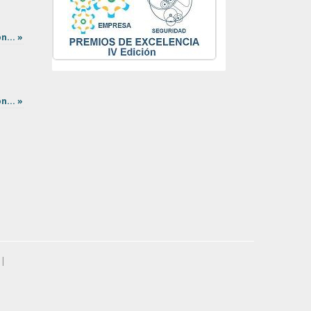
n... »
n... »
|