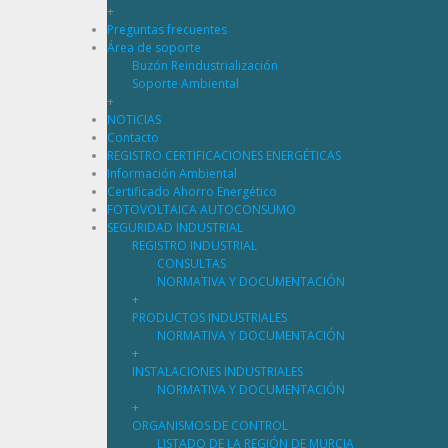
+
Preguntas frecuentes
Área de soporte
Buzón Reindustrialización
Soporte Ambiental
+
NOTICIAS
Contacto
REGISTRO CERTIFICACIONES ENERGÉTICAS
Información Ambiental
Certificado Ahorro Energético
FOTOVOLTAICA AUTOCONSUMO
SEGURIDAD INDUSTRIAL
REGISTRO INDUSTRIAL
CONSULTAS
NORMATIVA Y DOCUMENTACIÓN
+
PRODUCTOS INDUSTRIALES
NORMATIVA Y DOCUMENTACIÓN
+
INSTALACIONES INDUSTRIALES
NORMATIVA Y DOCUMENTACIÓN
+
ORGANISMOS DE CONTROL
LISTADO DE LA REGIÓN DE MURCIA