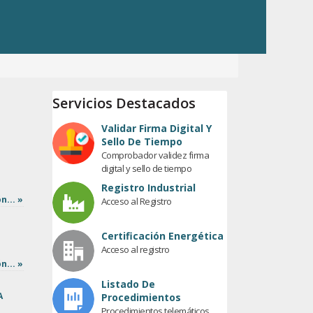
Servicios Destacados
Validar Firma Digital Y
Sello De Tiempo
Comprobador validez firma
E
digital y sello de tiempo
Registro Industrial
n... »
Acceso al Registro
Certificación Energética
Acceso al registro
n... »
Listado De
A
Procedimientos
Procedimientos telemáticos