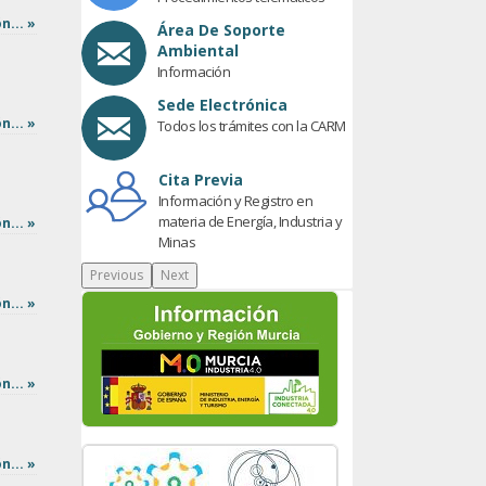
n... »
Área De Soporte
Ambiental
Información
Sede Electrónica
n... »
Todos los trámites con la CARM
Cita Previa
Información y Registro en
materia de Energía, Industria y
n... »
Minas
Previous
Next
n... »
n... »
n... »