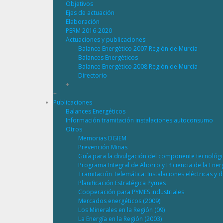
Objetivos
Ejes de actuación
Elaboración
PERM 2016-2020
Actuaciones y publicaciones
Balance Energético 2007 Región de Murcia
Balances Energéticos
Balance Energético 2008 Región de Murcia
Directorio
+
+
Publicaciones
Balances Energéticos
Información tramitación instalaciones autoconsumo
Otros
Memorias DGIEM
Prevención Minas
Guía para la divulgación del componente tecnológ
Programa Integral de Ahorro y Eficiencia de la Ene
Tramitación Telemática: Instalaciones eléctricas y 
Planificación Estratégica Pymes
Cooperación para PYMES industriales
Mercados energéticos (2009)
Los Minerales en la Región (09)
La Energía en la Región (2003)