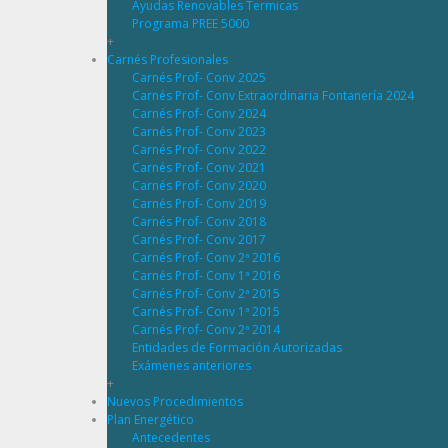
Ayudas Renovables Termicas
Programa PREE 5000
+
Carnés Profesionales
Carnés Prof- Conv 2025
Carnés Prof- Conv Extraordinaria Fontanería 2024
Carnés Prof- Conv 2024
Carnés Prof- Conv 2023
Carnés Prof- Conv 2022
Carnés Prof- Conv 2021
Carnés Prof- Conv 2020
Carnés Prof- Conv 2019
Carnés Prof- Conv 2018
Carnés Prof- Conv 2017
Carnés Prof- Conv 2ª 2016
Carnés Prof- Conv 1ª 2016
Carnés Prof- Conv 2ª 2015
Carnés Prof- Conv 1ª 2015
Carnés Prof- Conv 2ª 2014
Entidades de Formación Autorizadas
Exámenes anteriores
+
Nuevos Procedimientos
Plan Energético
Antecedentes