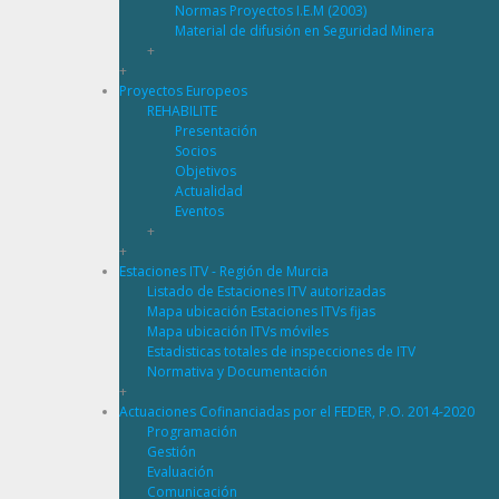
Normas Proyectos I.E.M (2003)
Material de difusión en Seguridad Minera
+
+
Proyectos Europeos
REHABILITE
Presentación
Socios
Objetivos
Actualidad
Eventos
+
+
Estaciones ITV - Región de Murcia
Listado de Estaciones ITV autorizadas
Mapa ubicación Estaciones ITVs fijas
Mapa ubicación ITVs móviles
Estadisticas totales de inspecciones de ITV
Normativa y Documentación
+
Actuaciones Cofinanciadas por el FEDER, P.O. 2014-2020
Programación
Gestión
Evaluación
Comunicación