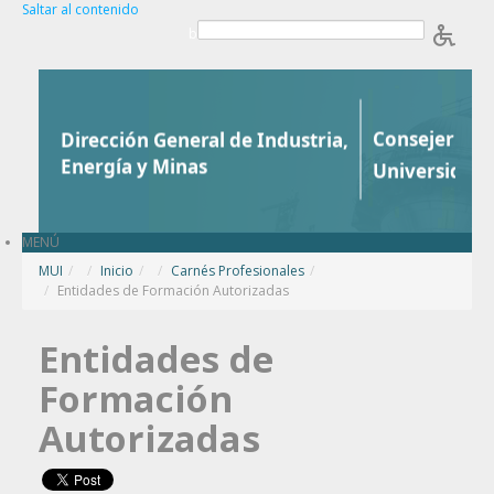
Saltar al contenido
b
MENÚ
MUI
/
Inicio
/
Carnés Profesionales
/
Entidades de Formación Autorizadas
Entidades de
Formación
Autorizadas