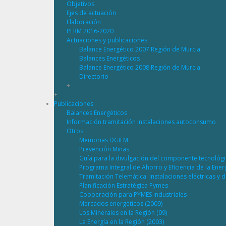
Objetivos
Ejes de actuación
Elaboración
PERM 2016-2020
Actuaciones y publicaciones
Balance Energético 2007 Región de Murcia
Balances Energéticos
Balance Energético 2008 Región de Murcia
Directorio
+
+
Publicaciones
Balances Energéticos
Información tramitación instalaciones autoconsumo
Otros
Memorias DGIEM
Prevención Minas
Guía para la divulgación del componente tecnológ
Programa Integral de Ahorro y Eficiencia de la Ene
Tramitación Telemática: Instalaciones eléctricas y 
Planificación Estratégica Pymes
Cooperación para PYMES industriales
Mercados energéticos (2009)
Los Minerales en la Región (09)
La Energía en la Región (2003)