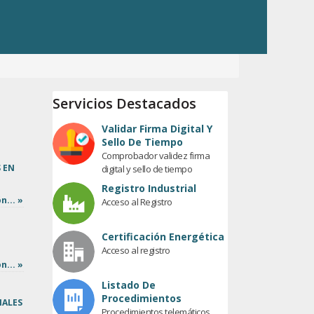
Servicios Destacados
Validar Firma Digital Y
Sello De Tiempo
Comprobador validez firma
 EN
digital y sello de tiempo
Registro Industrial
n... »
Acceso al Registro
Certificación Energética
Acceso al registro
n... »
Listado De
Procedimientos
NALES
Procedimientos telemáticos