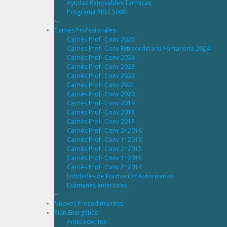
Ayudas Renovables Termicas
Programa PREE 5000
+
Carnés Profesionales
Carnés Prof- Conv 2025
Carnés Prof- Conv Extraordinaria Fontanería 2024
Carnés Prof- Conv 2024
Carnés Prof- Conv 2023
Carnés Prof- Conv 2022
Carnés Prof- Conv 2021
Carnés Prof- Conv 2020
Carnés Prof- Conv 2019
Carnés Prof- Conv 2018
Carnés Prof- Conv 2017
Carnés Prof- Conv 2ª 2016
Carnés Prof- Conv 1ª 2016
Carnés Prof- Conv 2ª 2015
Carnés Prof- Conv 1ª 2015
Carnés Prof- Conv 2ª 2014
Entidades de Formación Autorizadas
Exámenes anteriores
+
Nuevos Procedimientos
Plan Energético
Antecedentes