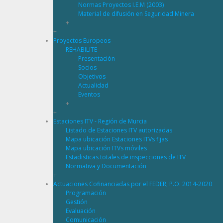
Normas Proyectos I.E.M (2003)
Material de difusión en Seguridad Minera
+
+
Proyectos Europeos
REHABILITE
Presentación
Socios
Objetivos
Actualidad
Eventos
+
+
Estaciones ITV - Región de Murcia
Listado de Estaciones ITV autorizadas
Mapa ubicación Estaciones ITVs fijas
Mapa ubicación ITVs móviles
Estadisticas totales de inspecciones de ITV
Normativa y Documentación
+
Actuaciones Cofinanciadas por el FEDER, P.O. 2014-2020
Programación
Gestión
Evaluación
Comunicación