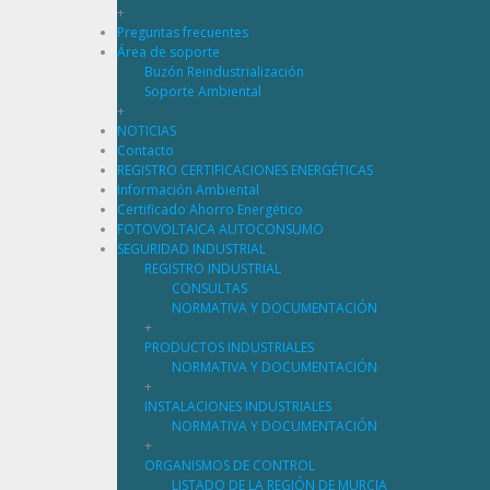
+
Preguntas frecuentes
Área de soporte
Buzón Reindustrialización
Soporte Ambiental
+
NOTICIAS
Contacto
REGISTRO CERTIFICACIONES ENERGÉTICAS
Información Ambiental
Certificado Ahorro Energético
FOTOVOLTAICA AUTOCONSUMO
SEGURIDAD INDUSTRIAL
REGISTRO INDUSTRIAL
CONSULTAS
NORMATIVA Y DOCUMENTACIÓN
+
PRODUCTOS INDUSTRIALES
NORMATIVA Y DOCUMENTACIÓN
+
INSTALACIONES INDUSTRIALES
NORMATIVA Y DOCUMENTACIÓN
+
ORGANISMOS DE CONTROL
LISTADO DE LA REGIÓN DE MURCIA