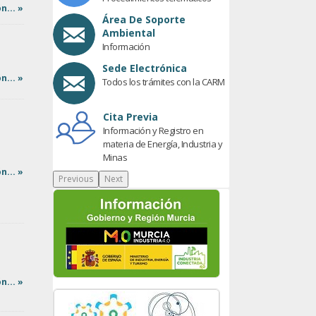
n... »
Área De Soporte
Ambiental
Información
Sede Electrónica
n... »
Todos los trámites con la CARM
Cita Previa
Información y Registro en
materia de Energía, Industria y
Minas
n... »
Previous
Next
n... »