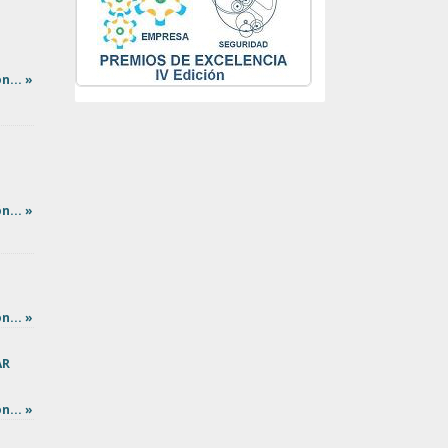
n... »
n... »
n... »
AR
n... »