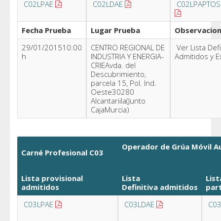
C02LPAE
C02LDAE
C02LPAPTOS
Fecha Prueba
Lugar Prueba
Observacio
29/01/201510:00
CENTRO REGIONAL DE
Ver Lista Defi
h
INDUSTRIA Y ENERGIA-
Admitidos y E
CRIEAvda. del
Descubrimiento,
parcela 15, Pol. Ind.
Oeste30280
Alcantariila(Junto
CajaMurcia)
Operador de Grúa Móvil A
Carné Profesional C03
Lista provisional
Lista
List
admitidos
Definitiva admitidos
par
C03LPAE
C03LDAE
C03