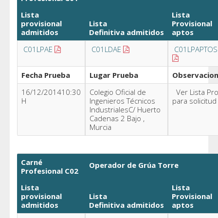
Lista
Lista
provisional
Lista
Provisional
admitidos
Definitiva
admitidos
aptos
C01LPAE
C01LDAE
C01LPAPTOS
Fecha Prueba
Lugar Prueba
Observacio
16/12/201410:30
Colegio Oficial de
Ver Lista Pro
H
Ingenieros Técnicos
para solicitud
IndustrialesC/ Huerto
Cadenas 2 Bajo ,
Murcia
Carné
Operador de Grúa Torre
Profesional C02
Lista
Lista
provisional
Lista
Provisional
admitidos
Definitiva
admitidos
aptos