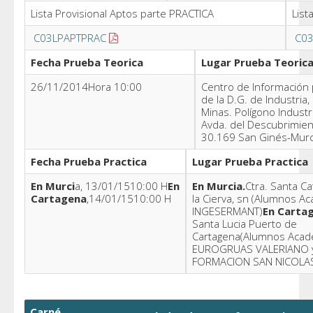
Lista Provisional Aptos parte PRACTICA
List
C03LPAPTPRAC
C0
Fecha Prueba Teorica
Lugar Prueba Teoric
26/11/2014Hora 10:00
Centro de Información p
de la D.G. de Industria,
Minas. Polígono Industr
Avda. del Descubrimient
30.169 San Ginés-Murc
Fecha Prueba Practica
Lugar Prueba Practica
En Murci
a, 13/01/1510:00 H
En
En Murcia.
Ctra. Santa Cat
Cartagena
,14/01/1510:00 H
la Cierva, sn (Alumnos A
INGESERMANT)
En Carta
Santa Lucia Puerto de
Cartagena(Alumnos Acad
EUROGRUAS VALERIANO 
FORMACION SAN NICOLA
Carné