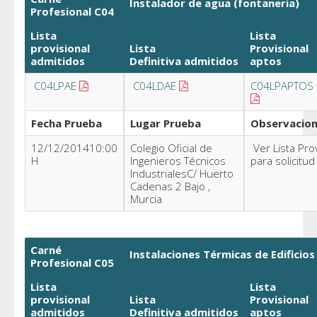
Instalador de agua (fontaneria)
Profesional C04
Lista
Lista
provisional
Lista
Provisional
admitidos
Definitiva
admitidos
aptos
C04LPAE
C04LDAE
C04LPAPTOS
Fecha Prueba
Lugar Prueba
Observacio
12/12/201410:00
Colegio Oficial de
Ver Lista Pro
H
Ingenieros Técnicos
para solicitud
IndustrialesC/ Huerto
Cadenas 2 Bajo ,
Murcia
Carné
Instalaciones Térmicas de Edificios
Profesional C05
Lista
Lista
provisional
Lista
Provisional
admitidos
Definitiva
admitidos
aptos