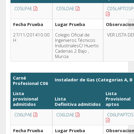
C05LPAE
C05LDAE
C05LAPTOSP
Fecha Prueba
Lugar Prueba
Observacio
27/11/201410:00
Colegio Oficial de
VER LISTA DE
H
Ingenieros Técnicos
IndustrialesC/ Huerto
Cadenas 2 Bajo ,
Murcia
Carné
Instalador de Gas (Categorias A, B 
Profesional C06
Lista
Lista
provisional
Lista
Provisional
admitidos
Definitiva
admitidos
aptos
C06LPAE
C06LDAE
C06LPAPTOS
Fecha Prueba
Lugar Prueba
Observacio