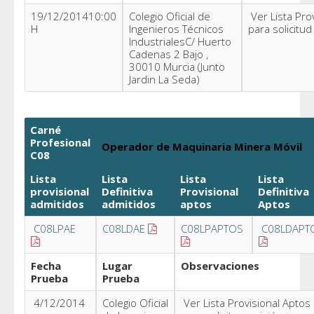
19/12/201410:00
Colegio Oficial de
Ver Lista Pro
H
Ingenieros Técnicos
para solicitud
IndustrialesC/ Huerto
Cadenas 2 Bajo ,
30010 Murcia (Junto
Jardin La Seda)
Carné
Profesional
Operador de Maquinaria Minera Móvil
C08
Lista
Lista
Lista
Lista
provisional
Definitiva
Provisional
Definitiva
admitidos
admitidos
aptos
Aptos
C08LPAE
C08LDAE
C08LPAPTOS
C08LDAPT
Fecha
Lugar
Observaciones
Prueba
Prueba
4/12/2014
Colegio Oficial
Ver Lista Provisional Aptos