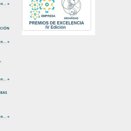
n... »
CCIÓN
n... »
,
n... »
EBAS
n... »