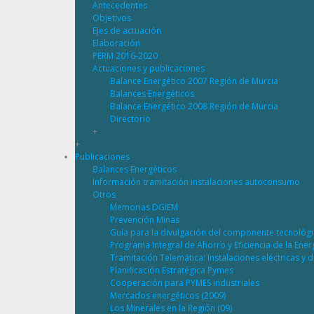
Antecedentes
Objetivos
Ejes de actuación
Elaboración
PERM 2016-2020
Actuaciones y publicaciones
Balance Energético 2007 Región de Murcia
Balances Energéticos
Balance Energético 2008 Región de Murcia
Directorio
+
+
Publicaciones
Balances Energéticos
Información tramitación instalaciones autoconsumo
Otros
Memorias DGIEM
Prevención Minas
Guía para la divulgación del componente tecnológ
Programa Integral de Ahorro y Eficiencia de la Ene
Tramitación Telemática: Instalaciones eléctricas y 
Planificación Estratégica Pymes
Cooperación para PYMES industriales
Mercados energéticos (2009)
Los Minerales en la Región (09)