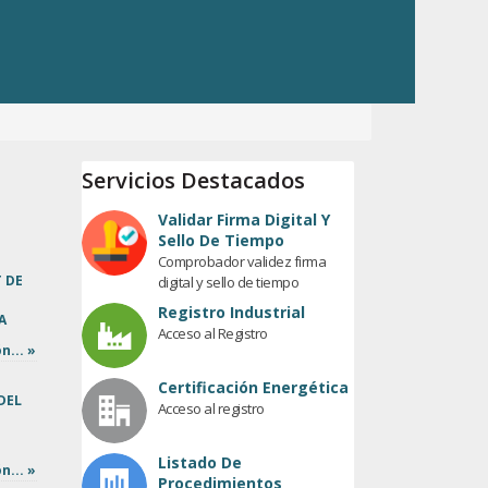
Servicios Destacados
Validar Firma Digital Y
Sello De Tiempo
Comprobador validez firma
T DE
digital y sello de tiempo
Registro Industrial
A
Acceso al Registro
n... »
Certificación Energética
DEL
Acceso al registro
Listado De
n... »
Procedimientos