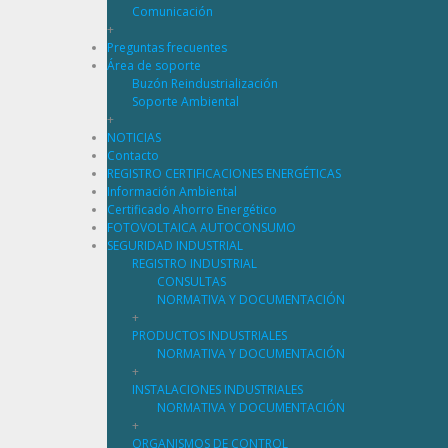
Comunicación
+
Preguntas frecuentes
Área de soporte
Buzón Reindustrialización
Soporte Ambiental
+
NOTICIAS
Contacto
REGISTRO CERTIFICACIONES ENERGÉTICAS
Información Ambiental
Certificado Ahorro Energético
FOTOVOLTAICA AUTOCONSUMO
SEGURIDAD INDUSTRIAL
REGISTRO INDUSTRIAL
CONSULTAS
NORMATIVA Y DOCUMENTACIÓN
+
PRODUCTOS INDUSTRIALES
NORMATIVA Y DOCUMENTACIÓN
+
INSTALACIONES INDUSTRIALES
NORMATIVA Y DOCUMENTACIÓN
+
ORGANISMOS DE CONTROL