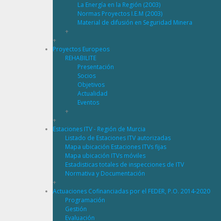
La Energía en la Región (2003)
Normas Proyectos I.E.M (2003)
Material de difusión en Seguridad Minera
+
+
Proyectos Europeos
REHABILITE
Presentación
Socios
Objetivos
Actualidad
Eventos
+
+
Estaciones ITV - Región de Murcia
Listado de Estaciones ITV autorizadas
Mapa ubicación Estaciones ITVs fijas
Mapa ubicación ITVs móviles
Estadisticas totales de inspecciones de ITV
Normativa y Documentación
+
Actuaciones Cofinanciadas por el FEDER, P.O. 2014-2020
Programación
Gestión
Evaluación