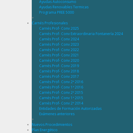
Ayudas Autoconsumo
Ayudas Renovables Termicas
Programa PREE 5000
+
Carnés Profesionales
Carnés Prof- Conv 2025
Carnés Prof- Conv Extraordinaria Fontanería 2024
Carnés Prof- Conv 2024
Carnés Prof- Conv 2023
Carnés Prof- Conv 2022
Carnés Prof- Conv 2021
Carnés Prof- Conv 2020
Carnés Prof- Conv 2019
Carnés Prof- Conv 2018
Carnés Prof- Conv 2017
Carnés Prof- Conv 2ª 2016
Carnés Prof- Conv 1ª 2016
Carnés Prof- Conv 2ª 2015
Carnés Prof- Conv 1ª 2015
Carnés Prof- Conv 2ª 2014
Entidades de Formación Autorizadas
Exámenes anteriores
+
Nuevos Procedimientos
Plan Energético