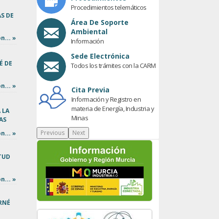
Procedimientos telemáticos
AS DE
Área De Soporte
Ambiental
n... »
Información
Sede Electrónica
É DE
Todos los trámites con la CARM
n... »
Cita Previa
Información y Registro en
materia de Energía, Industria y
 LA
Minas
AS
Previous
Next
n... »
ITUD
n... »
RNÉ