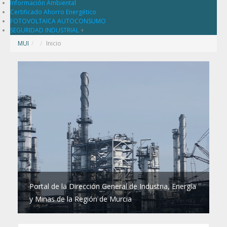
Información Ambiental
Certificado Ahorro Energético
FOTOVOLTAICA AUTOCONSUMO
SEGURIDAD INDUSTRIAL
+
MUI
/
Inicio
Portal de la Dirección General de Industria, Energía
y Minas de la Región de Murcia