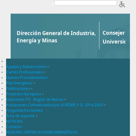
Saltar al contenido
b
Ayudas y Subvenciones
+
Carnés Profesionales
+
Nuevos Procedimientos
Plan Energético
+
Publicaciones
+
Proyectos Europeos
+
Estaciones ITV - Región de Murcia
+
Actuaciones Cofinanciadas por el FEDER, P.O. 2014-2020
+
Preguntas frecuentes
Área de soporte
+
NOTICIAS
Contacto
REGISTRO CERTIFICACIONES ENERGÉTICAS