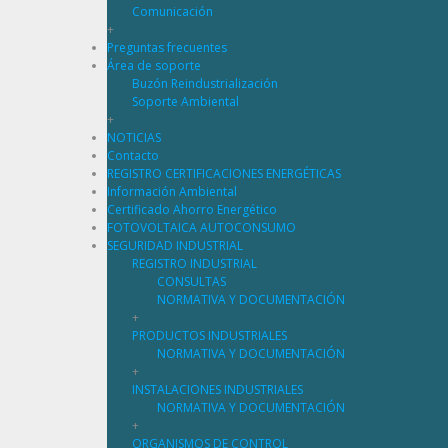
Comunicación
+
Preguntas frecuentes
Área de soporte
Buzón Reindustrialización
Soporte Ambiental
+
NOTICIAS
Contacto
REGISTRO CERTIFICACIONES ENERGÉTICAS
Información Ambiental
Certificado Ahorro Energético
FOTOVOLTAICA AUTOCONSUMO
SEGURIDAD INDUSTRIAL
REGISTRO INDUSTRIAL
CONSULTAS
NORMATIVA Y DOCUMENTACIÓN
+
PRODUCTOS INDUSTRIALES
NORMATIVA Y DOCUMENTACIÓN
+
INSTALACIONES INDUSTRIALES
NORMATIVA Y DOCUMENTACIÓN
+
ORGANISMOS DE CONTROL