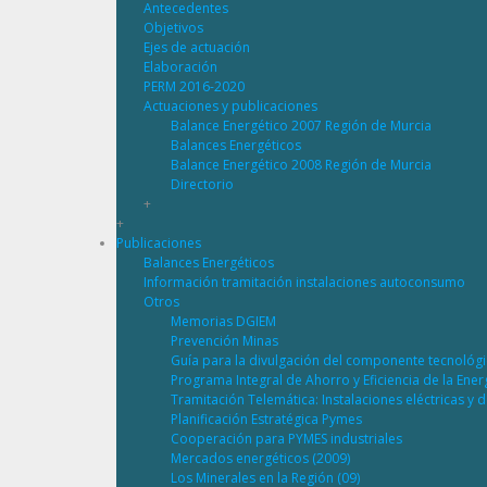
Antecedentes
Objetivos
Ejes de actuación
Elaboración
PERM 2016-2020
Actuaciones y publicaciones
Balance Energético 2007 Región de Murcia
Balances Energéticos
Balance Energético 2008 Región de Murcia
Directorio
+
+
Publicaciones
Balances Energéticos
Información tramitación instalaciones autoconsumo
Otros
Memorias DGIEM
Prevención Minas
Guía para la divulgación del componente tecnológ
Programa Integral de Ahorro y Eficiencia de la Ene
Tramitación Telemática: Instalaciones eléctricas y 
Planificación Estratégica Pymes
Cooperación para PYMES industriales
Mercados energéticos (2009)
Los Minerales en la Región (09)