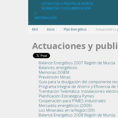
LISTADO DE LA REGIÓN DE MURCIA
NORMATIVA Y DOCUMENTACIÓN
+
INFORMACIÓN
+
MUI
/
Inicio
/
Plan Energético
/
Actuaciones y 
Actuaciones y publ
Balance Energético 2007 Región de Murcia
Balances energéticos
Memorias DGIEM
Prevención Minas
Guía para la divulgación del componente tec
Programa Integral de Ahorro y Eficiencia de
Tramitación Telemática: Instalaciones eléctr
Planificación Estratégica Pymes
Cooperación para PYMES industriales
Mercados energéticos (2009)
Los Minerales en la Región (09)
Balance Energético 2008 Región de Murcia