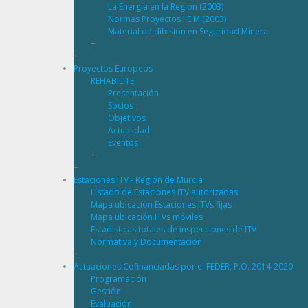
La Energía en la Región (2003)
Normas Proyectos I.E.M (2003)
Material de difusión en Seguridad Minera
+
+
Proyectos Europeos
REHABILITE
Presentación
Socios
Objetivos
Actualidad
Eventos
+
+
Estaciones ITV - Región de Murcia
Listado de Estaciones ITV autorizadas
Mapa ubicación Estaciones ITVs fijas
Mapa ubicación ITVs móviles
Estadisticas totales de inspecciones de ITV
Normativa y Documentación
+
Actuaciones Cofinanciadas por el FEDER, P.O. 2014-2020
Programación
Gestión
Evaluación