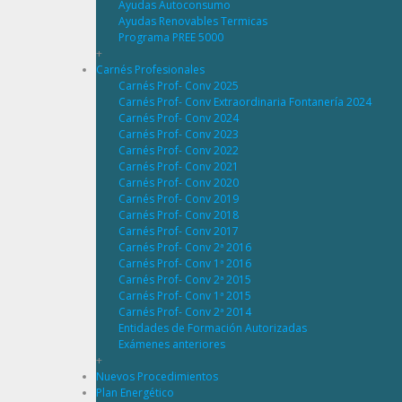
Ayudas Autoconsumo
Ayudas Renovables Termicas
Programa PREE 5000
+
Carnés Profesionales
Carnés Prof- Conv 2025
Carnés Prof- Conv Extraordinaria Fontanería 2024
Carnés Prof- Conv 2024
Carnés Prof- Conv 2023
Carnés Prof- Conv 2022
Carnés Prof- Conv 2021
Carnés Prof- Conv 2020
Carnés Prof- Conv 2019
Carnés Prof- Conv 2018
Carnés Prof- Conv 2017
Carnés Prof- Conv 2ª 2016
Carnés Prof- Conv 1ª 2016
Carnés Prof- Conv 2ª 2015
Carnés Prof- Conv 1ª 2015
Carnés Prof- Conv 2ª 2014
Entidades de Formación Autorizadas
Exámenes anteriores
+
Nuevos Procedimientos
Plan Energético