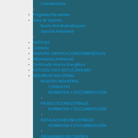
Comunicación
+
Preguntas frecuentes
Área de soporte
Buzón Reindustrialización
Soporte Ambiental
+
NOTICIAS
Contacto
REGISTRO CERTIFICACIONES ENERGÉTICAS
Información Ambiental
Certificado Ahorro Energético
FOTOVOLTAICA AUTOCONSUMO
SEGURIDAD INDUSTRIAL
REGISTRO INDUSTRIAL
CONSULTAS
NORMATIVA Y DOCUMENTACIÓN
+
PRODUCTOS INDUSTRIALES
NORMATIVA Y DOCUMENTACIÓN
+
INSTALACIONES INDUSTRIALES
NORMATIVA Y DOCUMENTACIÓN
+
ORGANISMOS DE CONTROL