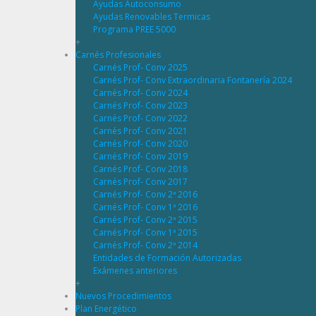
Ayudas Autoconsumo
Ayudas Renovables Termicas
Programa PREE 5000
+
Carnés Profesionales
Carnés Prof- Conv 2025
Carnés Prof- Conv Extraordinaria Fontanería 2024
Carnés Prof- Conv 2024
Carnés Prof- Conv 2023
Carnés Prof- Conv 2022
Carnés Prof- Conv 2021
Carnés Prof- Conv 2020
Carnés Prof- Conv 2019
Carnés Prof- Conv 2018
Carnés Prof- Conv 2017
Carnés Prof- Conv 2ª 2016
Carnés Prof- Conv 1ª 2016
Carnés Prof- Conv 2ª 2015
Carnés Prof- Conv 1ª 2015
Carnés Prof- Conv 2ª 2014
Entidades de Formación Autorizadas
Exámenes anteriores
+
Nuevos Procedimientos
Plan Energético