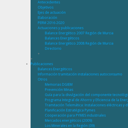
Antecedentes
Objetivos
Ejes de actuación
Elaboración
PERM 2016-2020
Actuaciones y publicaciones
Balance Energético 2007 Región de Murcia
Balances Energéticos
Balance Energético 2008 Región de Murcia
Directorio
+
+
Publicaciones
Balances Energéticos
Información tramitación instalaciones autoconsumo
Otros
Memorias DGIEM
Prevención Minas
Guía para la divulgación del componente tecnológ
Programa Integral de Ahorro y Eficiencia de la Ene
Tramitación Telemática: Instalaciones eléctricas y 
Planificación Estratégica Pymes
Cooperación para PYMES industriales
Mercados energéticos (2009)
Los Minerales en la Región (09)