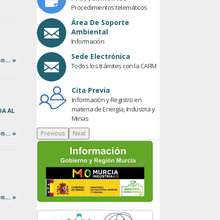
Procedimientos telemáticos
Área De Soporte
Ambiental
Información
Sede Electrónica
n... »
Todos los trámites con la CARM
Cita Previa
Información y Registro en
materia de Energía, Industria y
DA AL
Minas
n... »
Previous
Next
n... »