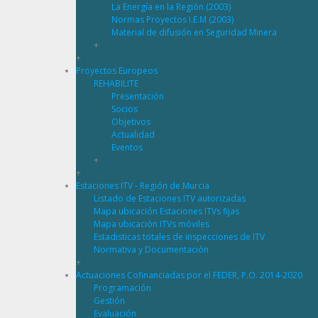
La Energía en la Región (2003)
Normas Proyectos I.E.M (2003)
Material de difusión en Seguridad Minera
+
+
Proyectos Europeos
REHABILITE
Presentación
Socios
Objetivos
Actualidad
Eventos
+
+
Estaciones ITV - Región de Murcia
Listado de Estaciones ITV autorizadas
Mapa ubicación Estaciones ITVs fijas
Mapa ubicación ITVs móviles
Estadisticas totales de inspecciones de ITV
Normativa y Documentación
+
Actuaciones Cofinanciadas por el FEDER, P.O. 2014-2020
Programación
Gestión
Evaluación