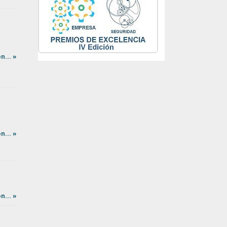
n... »
n... »
n... »