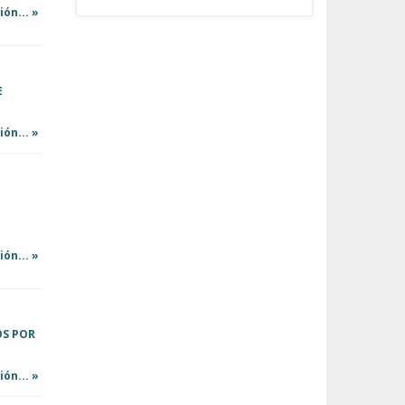
ón... »
E
ón... »
ón... »
OS POR
ón... »