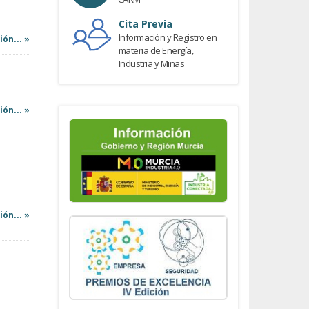
D
Cita Previa
Información y Registro en
ón... »
materia de Energía,
Industria y Minas
ón... »
ón... »