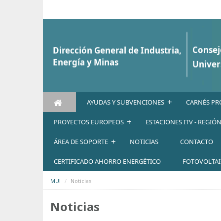
Saltar al contenido
+
AYUDAS Y SUBVENCIONES
CARNÉS PR
+
PROYECTOS EUROPEOS
ESTACIONES ITV - REGIÓ
+
ÁREA DE SOPORTE
NOTICIAS
CONTACTO
CERTIFICADO AHORRO ENERGÉTICO
FOTOVOLTA
MUI
Noticias
Noticias