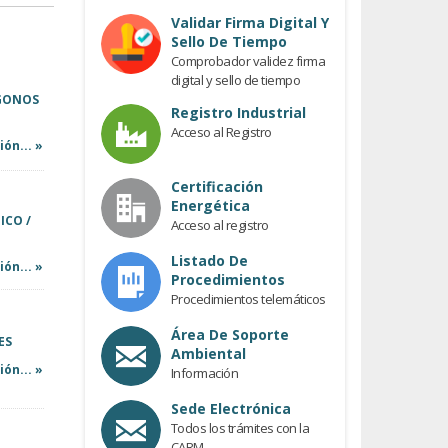
Previous
Validar Firma Digital Y
Sello De Tiempo
Comprobador validez firma
digital y sello de tiempo
ÍGONOS
Registro Industrial
Acceso al Registro
ón... »
Certificación
Energética
ICO /
Acceso al registro
Listado De
ón... »
Procedimientos
Procedimientos telemáticos
Área De Soporte
ES
Ambiental
ón... »
Información
Sede Electrónica
Todos los trámites con la
CARM