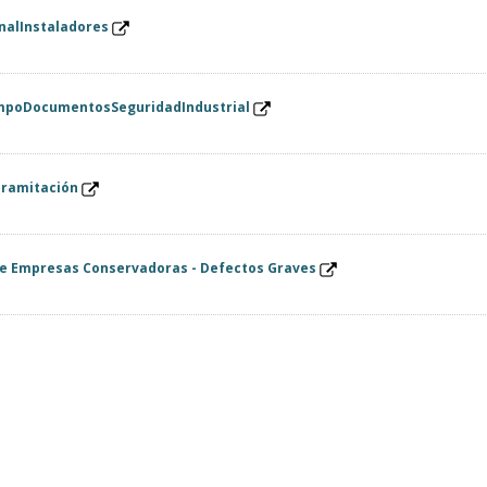
nalInstaladores
mpoDocumentosSeguridadIndustrial
Tramitación
e Empresas Conservadoras - Defectos Graves