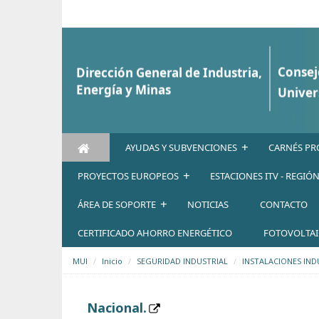
Saltar al contenido
+
AYUDAS Y SUBVENCIONES
CARNÉS PR
+
PROYECTOS EUROPEOS
ESTACIONES ITV - REGIÓ
+
ÁREA DE SOPORTE
NOTICIAS
CONTACTO
CERTIFICADO AHORRO ENERGÉTICO
FOTOVOLTA
MUI
Inicio
SEGURIDAD INDUSTRIAL
INSTALACIONES IND
Nacional.