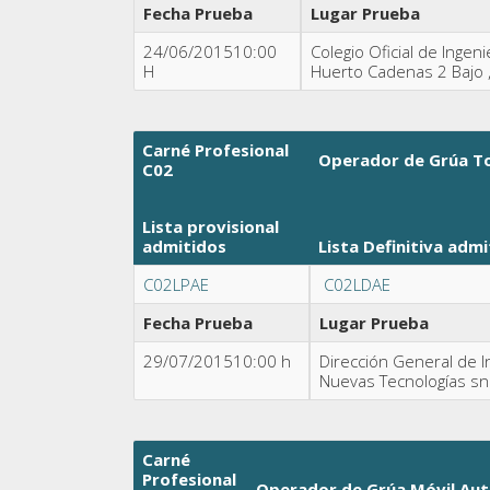
Fecha Prueba
Lugar Prueba
24/06/201510:00
Colegio Oficial de Ingen
H
Huerto Cadenas 2 Bajo 
Carné Profesional
Operador de Grúa T
C02
Lista provisional
admitidos
Lista Definitiva
admi
C02LPAE
C02LDAE
Fecha Prueba
Lugar Prueba
29/07/201510:00 h
Dirección General de In
Nuevas Tecnologías sn
Carné
Profesional
Operador de Grúa Móvil Au