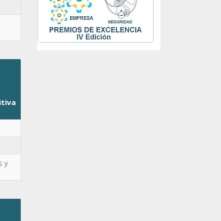
itiva
s y