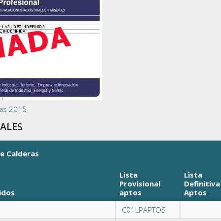
as 2015
ALES
de Calderas
Lista
Lista
Provisional
Definitiva
idos
aptos
Aptos
C01LPAPTOS