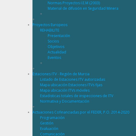
Normas Proyectos I.E.M (2003)
Material de difusión en Seguridad Minera
+
+
Proyectos Europeos
REHABILITE
Presentación
Socios
Objetivos
Actualidad
Eventos
+
+
Estaciones ITV - Región de Murcia
Listado de Estaciones ITV autorizadas
Mapa ubicación Estaciones ITVs fijas
Mapa ubicación ITVs móviles
Estadisticas totales de inspecciones de ITV
Normativa y Documentación
+
Actuaciones Cofinanciadas por el FEDER, P.O. 2014-2020
Programación
Gestión
Evaluación
Comunicación