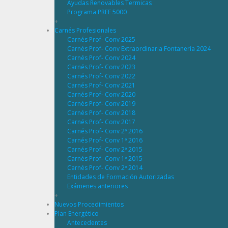
Ayudas Renovables Termicas
Programa PREE 5000
+
Carnés Profesionales
Carnés Prof- Conv 2025
Carnés Prof- Conv Extraordinaria Fontanería 2024
Carnés Prof- Conv 2024
Carnés Prof- Conv 2023
Carnés Prof- Conv 2022
Carnés Prof- Conv 2021
Carnés Prof- Conv 2020
Carnés Prof- Conv 2019
Carnés Prof- Conv 2018
Carnés Prof- Conv 2017
Carnés Prof- Conv 2ª 2016
Carnés Prof- Conv 1ª 2016
Carnés Prof- Conv 2ª 2015
Carnés Prof- Conv 1ª 2015
Carnés Prof- Conv 2ª 2014
Entidades de Formación Autorizadas
Exámenes anteriores
+
Nuevos Procedimientos
Plan Energético
Antecedentes