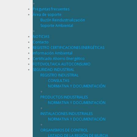
+
Preguntas frecuentes
Área de soporte
Buzón Reindustrialización
Soporte Ambiental
+
NOTICIAS
Contacto
REGISTRO CERTIFICACIONES ENERGÉTICAS
Información Ambiental
Certificado Ahorro Energético
FOTOVOLTAICA AUTOCONSUMO
SEGURIDAD INDUSTRIAL
REGISTRO INDUSTRIAL
CONSULTAS
NORMATIVA Y DOCUMENTACIÓN
+
PRODUCTOS INDUSTRIALES
NORMATIVA Y DOCUMENTACIÓN
+
INSTALACIONES INDUSTRIALES
NORMATIVA Y DOCUMENTACIÓN
+
ORGANISMOS DE CONTROL
LISTADO DE LA REGIÓN DE MURCIA