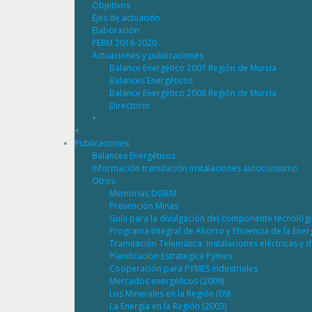
Objetivos
Ejes de actuación
Elaboración
PERM 2016-2020
Actuaciones y publicaciones
Balance Energético 2007 Región de Murcia
Balances Energéticos
Balance Energético 2008 Región de Murcia
Directorio
+
+
Publicaciones
Balances Energéticos
Información tramitación instalaciones autoconsumo
Otros
Memorias DGIEM
Prevención Minas
Guía para la divulgación del componente tecnológ
Programa Integral de Ahorro y Eficiencia de la Ene
Tramitación Telemática: Instalaciones eléctricas y 
Planificación Estratégica Pymes
Cooperación para PYMES industriales
Mercados energéticos (2009)
Los Minerales en la Región (09)
La Energía en la Región (2003)