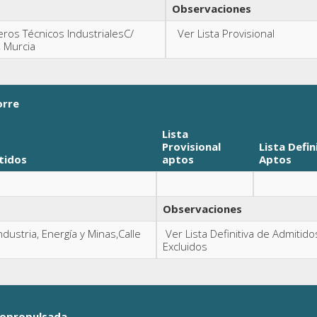
Observaciones
ieros Técnicos IndustrialesC/
Ver Lista Provisional
, Murcia
orre
Lista
Provisional
Lista Defin
tidos
aptos
Aptos
Observaciones
dustria, Energía y Minas,Calle
Ver Lista Definitiva de Admitido
Excluidos
topropulsada