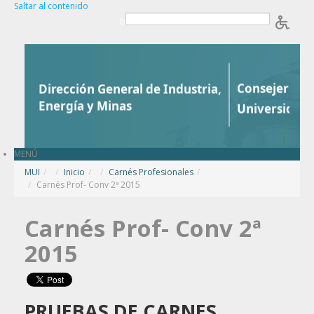
Saltar al contenido
b
MENÚ
MUI
/
Inicio
/
Carnés Profesionales
/
Carnés Prof- Conv 2ª 2015
Carnés Prof- Conv 2ª
2015
PRUEBAS DE CARNES