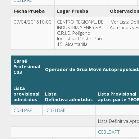
Fecha Prueba
Lugar Prueba
Observacio
07/04/201610:00
CENTRO REGIONAL DE
Ver Lista Defi
h
INDUSTRIA Y ENERGIA
Admitidos y E
C.R.I.E. Polígono
Industrial Oeste. Parc.
15. Alcantarilla.
Carné
Profesional
Operador de Grúa Móvil Autopropulsad
C03
Lista
provisional
Lista
Lista Provisional
admitidos
Definitiva admitidos
aptos parte TEO
C03LPAE
C03LDAE
Lista Definitiva Ap
C03LDAPT