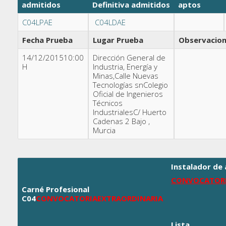
admitidos
Definitiva
admitidos
aptos
C04LPAE
C04LDAE
Fecha Prueba
Lugar Prueba
Observacio
14/12/201510:00
Dirección General de
H
Industria, Energía y
Minas,Calle Nuevas
Tecnologías snColegio
Oficial de Ingenieros
Técnicos
IndustrialesC/ Huerto
Cadenas 2 Bajo ,
Murcia
Instalador de 
CONVOCATORI
Carné Profesional
C04
CONVOCATORIA
EXTRAORDINARIA
Lista