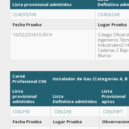
Lista provisional admitidos
Definitiva
adm
C04EXTLPAE
C04EXLDAE
Fecha Prueba
Lugar Prueba
10/02/201610:00 H
Colegio Oficial 
Ingenieros Técn
IndustrialesC/ 
Cadenas 2 Bajo 
Murcia
Carné
Instalador de Gas (Categorias A, B 
Profesional C06
Lista
Lista
provisional
Lista
Provisional
admitidos
Definitiva
admitidos
aptos
C06LPAE
C06LDAE
C06LPAPT
Fecha Prueba
Lugar Prueba
Observacio