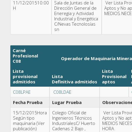
11/12/201510:00
Sala de Juntas de la
Ver Lista Pro
H
Dirección General de
Aptos y No a
Eneregia y Actividad
MEDIOS NECE
Industrial y Energética
C/Nevas Tecnolosías
sn
Carné
Profesional
Operador de Maquinaria Minera
C08
Lista
Lista
provisional
Lista
Provisional
admitidos
Definitiva
admitidos
aptos
C08LPAE
C08LDAE
Fecha Prueba
Lugar Prueba
Observacion
15/12/2015Hora
Colegio Oficial de
Ver Lista Prov
Según tipo
Ingenieros Técnicos
Aptos y No ap
maquinaria (Ver
IndustrialesC/ Huerto
MEDIOS NECES
publicación)
Cadenas 2 Bajo ,
HORA