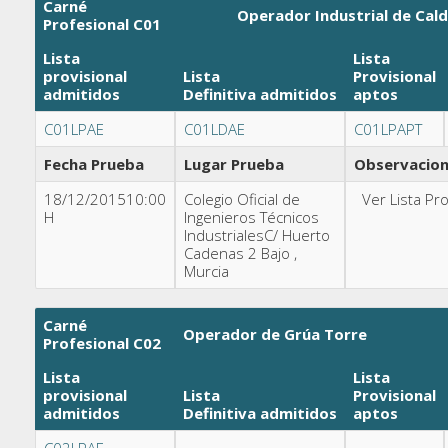
Carné
Operador Industrial de Cal
Profesional C01
Lista
Lista
provisional
Lista
Provisional
admitidos
Definitiva
admitidos
aptos
C01LPAE
C01LDAE
C01LPAPT
Fecha Prueba
Lugar Prueba
Observacio
18/12/201510:00
Colegio Oficial de
Ver Lista Pro
H
Ingenieros Técnicos
IndustrialesC/ Huerto
Cadenas 2 Bajo ,
Murcia
Carné
Operador de Grúa Torre
Profesional C02
Lista
Lista
provisional
Lista
Provisional
admitidos
Definitiva
admitidos
aptos
C02LPAE