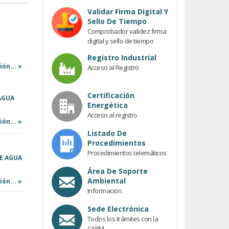
Previous
Validar Firma Digital Y
Sello De Tiempo
Comprobador validez firma
digital y sello de tiempo
Registro Industrial
ón... »
Acceso al Registro
Certificación
AGUA
Energética
Acceso al registro
ón... »
Listado De
Procedimientos
Procedimientos telemáticos
DE AGUA
Área De Soporte
Ambiental
ón... »
Información
Sede Electrónica
Todos los trámites con la
CARM