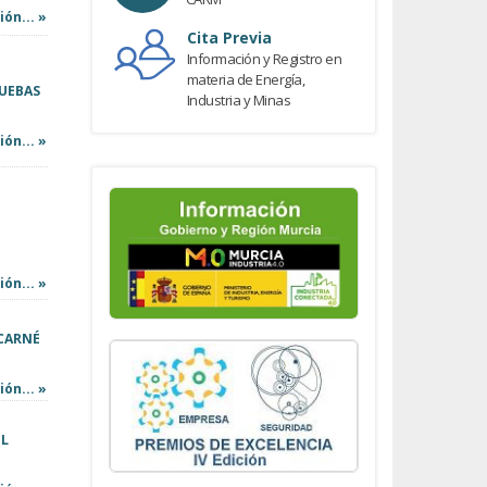
ón... »
Cita Previa
Información y Registro en
materia de Energía,
RUEBAS
Industria y Minas
ón... »
ón... »
 CARNÉ
ón... »
EL