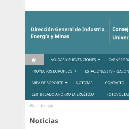
Saltar al contenido
+
AYUDAS Y SUBVENCIONES
CARNÉS PR
+
PROYECTOS EUROPEOS
ESTACIONES ITV - REGIÓ
+
ÁREA DE SOPORTE
NOTICIAS
CONTACTO
CERTIFICADO AHORRO ENERGÉTICO
FOTOVOLTA
MUI
Noticias
Noticias