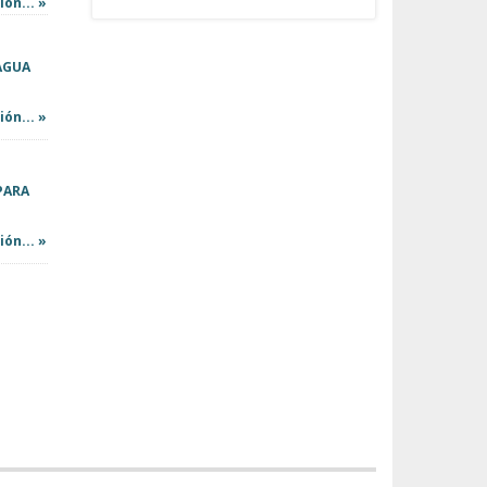
ón... »
AGUA
ón... »
PARA
ón... »