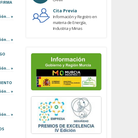
 FIRMA
Cita Previa
ón... »
Información y Registro en
materia de Energía,
Industria y Minas
ón... »
EGO
ón... »
MIENTO
ón... »
ón... »
OS