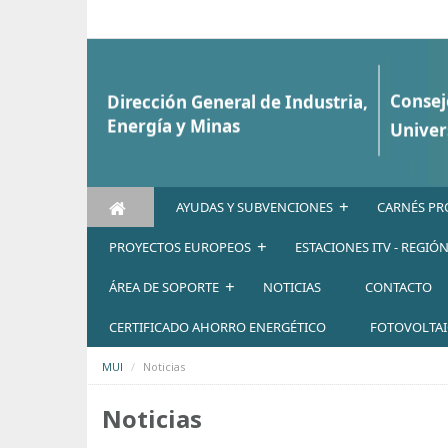
Saltar al contenido
+
AYUDAS Y SUBVENCIONES
CARNÉS PR
+
PROYECTOS EUROPEOS
ESTACIONES ITV - REGIÓ
+
ÁREA DE SOPORTE
NOTICIAS
CONTACTO
CERTIFICADO AHORRO ENERGÉTICO
FOTOVOLTA
MUI
Noticias
Noticias