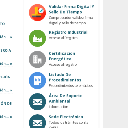
Previous
Validar Firma Digital Y
Sello De Tiempo
Comprobador validez firma
digital y sello de tiempo
CTO
Registro Industrial
ón... »
Acceso al Registro
CERO A
Certificación
Energética
ón... »
Acceso al registro
Listado De
REGIÓN
Procedimientos
Procedimientos telemáticos
ón... »
Área De Soporte
Ambiental
IÓN DE
Información
Sede Electrónica
ón... »
Todos los trámites con la
CARM