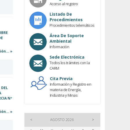
Acceso al registro
Listado De
Procedimientos
Procedimientos telemáticos
UBRE
Área De Soporte
DE
Ambiental
Información
ón... »
Sede Electrónica
Todos los trámites con la
CARM
Cita Previa
Información y Registro en
 DEL
materia de Energía,
A
Industria y Minas
RCIA Nº
ón... »
<
AGOSTO 2026
>