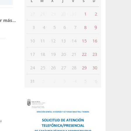
L
M
X
J
V
S
D
27
28
29
30
31
1
2
r más...
9
3
4
5
6
7
8
10
11
12
13
14
15
16
17
18
19
20
21
22
23
24
25
26
27
28
29
30
31
1
2
3
4
5
6
a