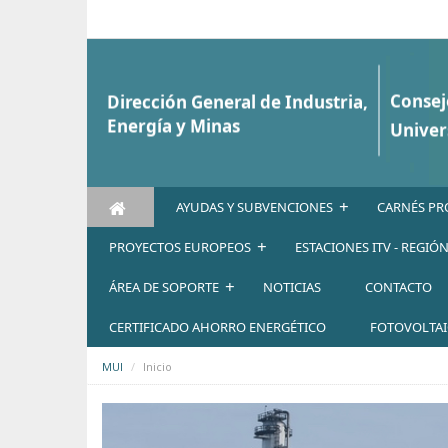
Saltar al contenido
+
AYUDAS Y SUBVENCIONES
CARNÉS PR
+
PROYECTOS EUROPEOS
ESTACIONES ITV - REGIÓ
+
ÁREA DE SOPORTE
NOTICIAS
CONTACTO
CERTIFICADO AHORRO ENERGÉTICO
FOTOVOLTA
MUI
Inicio