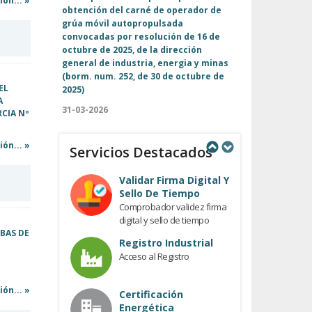
ón... »
obtención del carné de operador de
grúa móvil autopropulsada
convocadas por resolución de 16 de
octubre de 2025, de la dirección
general de industria, energia y minas
(borm. num. 252, de 30 de octubre de
EL
2025)
A
31-03-2026
RCIA Nº
ón... »
Servicios Destacados
Previous
Next
Validar Firma Digital Y
Sello De Tiempo
Comprobador validez firma
digital y sello de tiempo
EBAS DE
Registro Industrial
Acceso al Registro
ón... »
Certificación
Energética