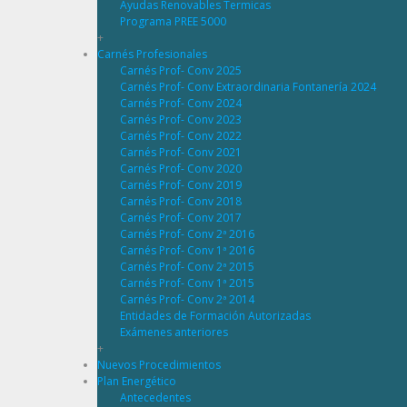
Ayudas Renovables Termicas
Programa PREE 5000
+
Carnés Profesionales
Carnés Prof- Conv 2025
Carnés Prof- Conv Extraordinaria Fontanería 2024
Carnés Prof- Conv 2024
Carnés Prof- Conv 2023
Carnés Prof- Conv 2022
Carnés Prof- Conv 2021
Carnés Prof- Conv 2020
Carnés Prof- Conv 2019
Carnés Prof- Conv 2018
Carnés Prof- Conv 2017
Carnés Prof- Conv 2ª 2016
Carnés Prof- Conv 1ª 2016
Carnés Prof- Conv 2ª 2015
Carnés Prof- Conv 1ª 2015
Carnés Prof- Conv 2ª 2014
Entidades de Formación Autorizadas
Exámenes anteriores
+
Nuevos Procedimientos
Plan Energético
Antecedentes