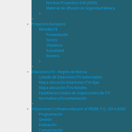
Normas Proyectos I.E.M (2003)
Material de difusión en Seguridad Minera
+
+
Proyectos Europeos
REHABILITE
Presentación
Socios
Objetivos
Actualidad
Eventos
+
+
Estaciones ITV - Región de Murcia
Listado de Estaciones ITV autorizadas
Mapa ubicación Estaciones ITVs fijas
Mapa ubicación ITVs móviles
Estadisticas totales de inspecciones de ITV
Normativa y Documentación
+
Actuaciones Cofinanciadas por el FEDER, P.O. 2014-2020
Programación
Gestión
Evaluación
Comunicación