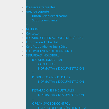
+
Preguntas frecuentes
Área de soporte
Buzón Reindustrialización
Soporte Ambiental
+
NOTICIAS
Contacto
REGISTRO CERTIFICACIONES ENERGÉTICAS
Información Ambiental
Certificado Ahorro Energético
FOTOVOLTAICA AUTOCONSUMO
SEGURIDAD INDUSTRIAL
REGISTRO INDUSTRIAL
CONSULTAS
NORMATIVA Y DOCUMENTACIÓN
+
PRODUCTOS INDUSTRIALES
NORMATIVA Y DOCUMENTACIÓN
+
INSTALACIONES INDUSTRIALES
NORMATIVA Y DOCUMENTACIÓN
+
ORGANISMOS DE CONTROL
LISTADO DE LA REGIÓN DE MURCIA