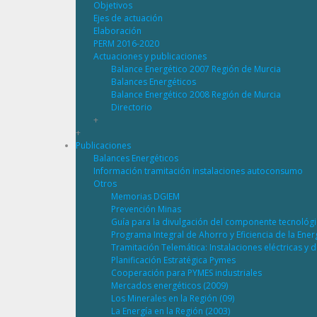
Objetivos
Ejes de actuación
Elaboración
PERM 2016-2020
Actuaciones y publicaciones
Balance Energético 2007 Región de Murcia
Balances Energéticos
Balance Energético 2008 Región de Murcia
Directorio
+
+
Publicaciones
Balances Energéticos
Información tramitación instalaciones autoconsumo
Otros
Memorias DGIEM
Prevención Minas
Guía para la divulgación del componente tecnológ
Programa Integral de Ahorro y Eficiencia de la Ene
Tramitación Telemática: Instalaciones eléctricas y 
Planificación Estratégica Pymes
Cooperación para PYMES industriales
Mercados energéticos (2009)
Los Minerales en la Región (09)
La Energía en la Región (2003)