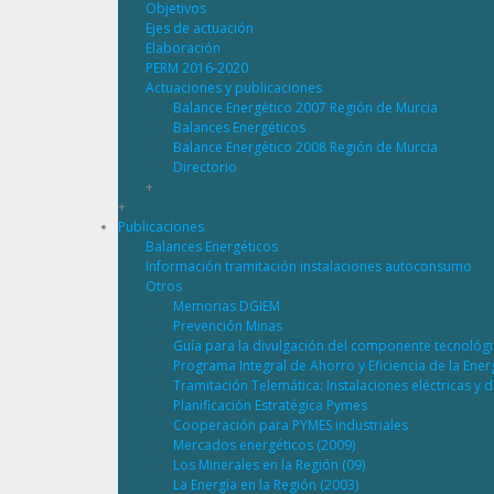
Objetivos
Ejes de actuación
Elaboración
PERM 2016-2020
Actuaciones y publicaciones
Balance Energético 2007 Región de Murcia
Balances Energéticos
Balance Energético 2008 Región de Murcia
Directorio
+
+
Publicaciones
Balances Energéticos
Información tramitación instalaciones autoconsumo
Otros
Memorias DGIEM
Prevención Minas
Guía para la divulgación del componente tecnológ
Programa Integral de Ahorro y Eficiencia de la Ene
Tramitación Telemática: Instalaciones eléctricas y 
Planificación Estratégica Pymes
Cooperación para PYMES industriales
Mercados energéticos (2009)
Los Minerales en la Región (09)
La Energía en la Región (2003)