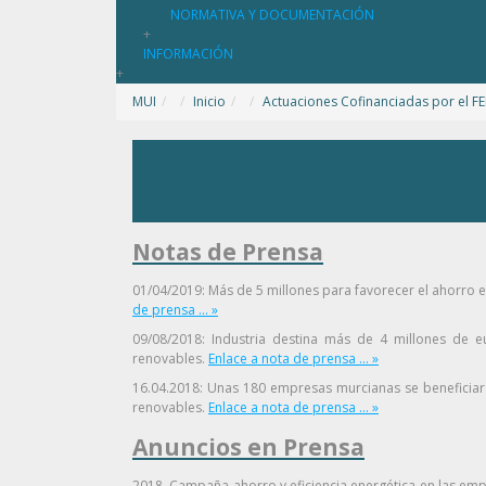
NORMATIVA Y DOCUMENTACIÓN
+
INFORMACIÓN
+
MUI
/
Inicio
/
Actuaciones Cofinanciadas por el F
Notas de Prensa
01/04/2019: Más de 5 millones para favorecer el ahorro 
de prensa ... »
09/08/2018: Industria destina más de 4 millones de e
renovables.
Enlace a nota de prensa ... »
16.04.2018: Unas 180 empresas murcianas se beneficiarán
renovables.
Enlace a nota de prensa ... »
Anuncios en Prensa
2018. Campaña ahorro y eficiencia energética en las emp