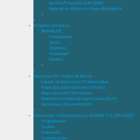
Normas Proyectos I.E.M (2003)
Material de difusión en Seguridad Minera
+
+
Proyectos Europeos
REHABILITE
Presentación
Socios
Objetivos
Actualidad
Eventos
+
+
Estaciones ITV - Región de Murcia
Listado de Estaciones ITV autorizadas
Mapa ubicación Estaciones ITVs fijas
Mapa ubicación ITVs móviles
Estadisticas totales de inspecciones de ITV
Normativa y Documentación
+
Actuaciones Cofinanciadas por el FEDER, P.O. 2014-2020
Programación
Gestión
Evaluación
Comunicación