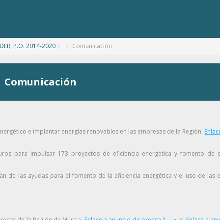
EDER, P.O. 2014-2020
/
Comunicación
Comunicación
energético e implantar energías renovables en las empresas de la Región.
Enlac
uros para impulsar 173 proyectos de eficiencia energética y fomento de e
 de las ayudas para el fomento de la eficiencia energética y el uso de las 
resas de la Región de Murcia.
Enlace a anuncio de prensa 1 ... »
y
Enlace a an