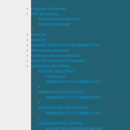
+
Preguntas frecuentes
Área de soporte
Buzón Reindustrialización
Soporte Ambiental
+
NOTICIAS
Contacto
REGISTRO CERTIFICACIONES ENERGÉTICAS
Información Ambiental
Certificado Ahorro Energético
FOTOVOLTAICA AUTOCONSUMO
SEGURIDAD INDUSTRIAL
REGISTRO INDUSTRIAL
CONSULTAS
NORMATIVA Y DOCUMENTACIÓN
+
PRODUCTOS INDUSTRIALES
NORMATIVA Y DOCUMENTACIÓN
+
INSTALACIONES INDUSTRIALES
NORMATIVA Y DOCUMENTACIÓN
+
ORGANISMOS DE CONTROL
LISTADO DE LA REGIÓN DE MURCIA