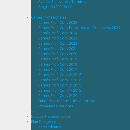
Ayudas Renovables Termicas
Programa PREE 5000
+
Carnés Profesionales
Carnés Prof- Conv 2025
Carnés Prof- Conv Extraordinaria Fontanería 2024
Carnés Prof- Conv 2024
Carnés Prof- Conv 2023
Carnés Prof- Conv 2022
Carnés Prof- Conv 2021
Carnés Prof- Conv 2020
Carnés Prof- Conv 2019
Carnés Prof- Conv 2018
Carnés Prof- Conv 2017
Carnés Prof- Conv 2ª 2016
Carnés Prof- Conv 1ª 2016
Carnés Prof- Conv 2ª 2015
Carnés Prof- Conv 1ª 2015
Carnés Prof- Conv 2ª 2014
Entidades de Formación Autorizadas
Exámenes anteriores
+
Nuevos Procedimientos
Plan Energético
Antecedentes