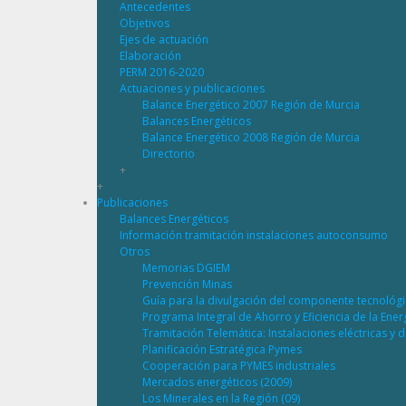
Antecedentes
Objetivos
Ejes de actuación
Elaboración
PERM 2016-2020
Actuaciones y publicaciones
Balance Energético 2007 Región de Murcia
Balances Energéticos
Balance Energético 2008 Región de Murcia
Directorio
+
+
Publicaciones
Balances Energéticos
Información tramitación instalaciones autoconsumo
Otros
Memorias DGIEM
Prevención Minas
Guía para la divulgación del componente tecnológ
Programa Integral de Ahorro y Eficiencia de la Ene
Tramitación Telemática: Instalaciones eléctricas y 
Planificación Estratégica Pymes
Cooperación para PYMES industriales
Mercados energéticos (2009)
Los Minerales en la Región (09)