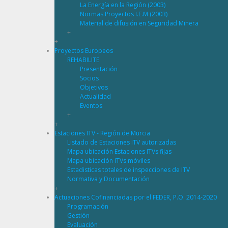
La Energía en la Región (2003)
Normas Proyectos I.E.M (2003)
Material de difusión en Seguridad Minera
+
+
Proyectos Europeos
REHABILITE
Presentación
Socios
Objetivos
Actualidad
Eventos
+
+
Estaciones ITV - Región de Murcia
Listado de Estaciones ITV autorizadas
Mapa ubicación Estaciones ITVs fijas
Mapa ubicación ITVs móviles
Estadisticas totales de inspecciones de ITV
Normativa y Documentación
+
Actuaciones Cofinanciadas por el FEDER, P.O. 2014-2020
Programación
Gestión
Evaluación