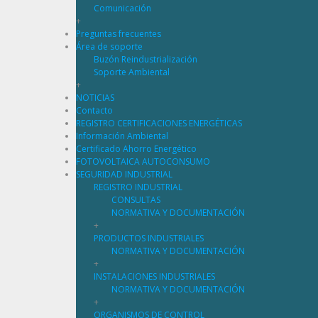
Comunicación
+
Preguntas frecuentes
Área de soporte
Buzón Reindustrialización
Soporte Ambiental
+
NOTICIAS
Contacto
REGISTRO CERTIFICACIONES ENERGÉTICAS
Información Ambiental
Certificado Ahorro Energético
FOTOVOLTAICA AUTOCONSUMO
SEGURIDAD INDUSTRIAL
REGISTRO INDUSTRIAL
CONSULTAS
NORMATIVA Y DOCUMENTACIÓN
+
PRODUCTOS INDUSTRIALES
NORMATIVA Y DOCUMENTACIÓN
+
INSTALACIONES INDUSTRIALES
NORMATIVA Y DOCUMENTACIÓN
+
ORGANISMOS DE CONTROL