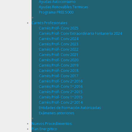
Ayudas Autoconsumo
Ayudas Renovables Termicas
Programa PREE 5000
+
Carnés Profesionales
Carnés Prof- Conv 2025
Carnés Prof- Conv Extraordinaria Fontanería 2024
Carnés Prof- Conv 2024
Carnés Prof- Conv 2023
Carnés Prof- Conv 2022
Carnés Prof- Conv 2021
Carnés Prof- Conv 2020
Carnés Prof- Conv 2019
Carnés Prof- Conv 2018
Carnés Prof- Conv 2017
Carnés Prof- Conv 2ª 2016
Carnés Prof- Conv 1ª 2016
Carnés Prof- Conv 2ª 2015
Carnés Prof- Conv 1ª 2015
Carnés Prof- Conv 2ª 2014
Entidades de Formación Autorizadas
Exámenes anteriores
+
Nuevos Procedimientos
Plan Energético