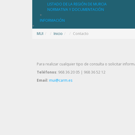
LISTADO DE LA REGIÓN DE MURCIA
NORMATIVA Y DOCUMENTACIÓN
+
INFORMACIÓN
+
MUI
/
Inicio
/
Contacto
Para realizar cualquier tipo de consulta o solicitar info
Teléfonos
: 968 36 20 05 | 968 36 52 12
Email
:
mui@carm.es