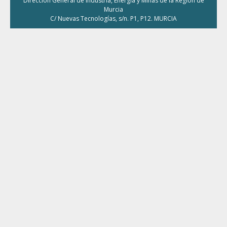
Dirección General de Industria, Energía y Minas de la Región de
Murcia
C/ Nuevas Tecnologías, s/n. P1, P12. MURCIA