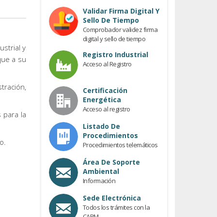
Previous
Validar Firma Digital Y
Sello De Tiempo
Comprobador validez firma
digital y sello de tiempo
ustrial y
Registro Industrial
que a su
Acceso al Registro
tración,
Certificación
Energética
Acceso al registro
 para la
Listado De
Procedimientos
o.
Procedimientos telemáticos
Área De Soporte
Ambiental
Información
Sede Electrónica
Todos los trámites con la
CARM