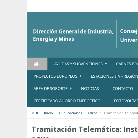
Saltar al contenido
+
AYUDAS Y SUBVENCIONES
CARNÉS PR
+
PROYECTOS EUROPEOS
ESTACIONES ITV - REGIÓ
+
ÁREA DE SOPORTE
NOTICIAS
CONTACTO
CERTIFICADO AHORRO ENERGÉTICO
FOTOVOLTA
MUI
Inicio
Publicaciones
Otros
Tramitación Telemáti
Tramitación Telemática: Inst