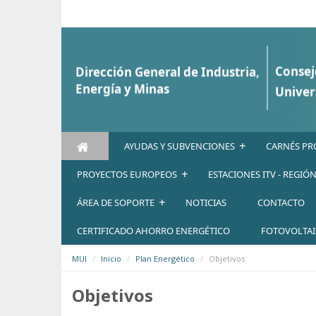
Saltar al contenido
+
AYUDAS Y SUBVENCIONES
CARNÉS PR
+
PROYECTOS EUROPEOS
ESTACIONES ITV - REGIÓ
+
ÁREA DE SOPORTE
NOTICIAS
CONTACTO
CERTIFICADO AHORRO ENERGÉTICO
FOTOVOLTA
MUI
Inicio
Plan Energético
Objetivos
Objetivos