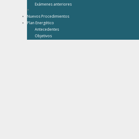
Exámenes anteriores
+
Nuevos Procedimientos
Plan Energético
Antecedentes
Objetivos
Ejes de actuación
Elaboración
PERM 2016-2020
Actuaciones y publicaciones
Balance Energético 2007 Región de Murcia
Balances Energéticos
Balance Energético 2008 Región de Murcia
Directorio
+
+
Publicaciones
Balances Energéticos
Información tramitación instalaciones autoconsumo
Otros
Memorias DGIEM
Prevención Minas