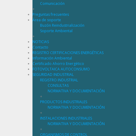
Comunicación
+
Preguntas frecuentes
Área de soporte
Buzón Reindustrialización
Soporte Ambiental
+
NOTICIAS
Contacto
REGISTRO CERTIFICACIONES ENERGÉTICAS
Información Ambiental
Certificado Ahorro Energético
FOTOVOLTAICA AUTOCONSUMO
SEGURIDAD INDUSTRIAL
REGISTRO INDUSTRIAL
CONSULTAS
NORMATIVA Y DOCUMENTACIÓN
+
PRODUCTOS INDUSTRIALES
NORMATIVA Y DOCUMENTACIÓN
+
INSTALACIONES INDUSTRIALES
NORMATIVA Y DOCUMENTACIÓN
+
ORGANISMOS DE CONTROL