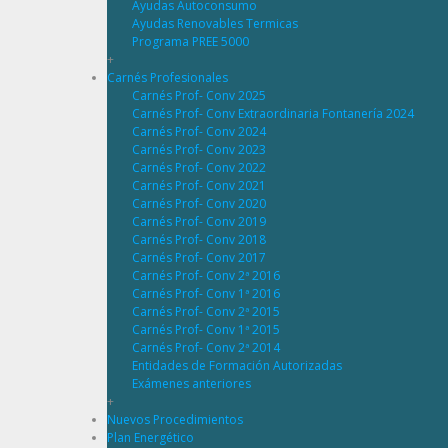
Ayudas Autoconsumo
Ayudas Renovables Termicas
Programa PREE 5000
+
Carnés Profesionales
Carnés Prof- Conv 2025
Carnés Prof- Conv Extraordinaria Fontanería 2024
Carnés Prof- Conv 2024
Carnés Prof- Conv 2023
Carnés Prof- Conv 2022
Carnés Prof- Conv 2021
Carnés Prof- Conv 2020
Carnés Prof- Conv 2019
Carnés Prof- Conv 2018
Carnés Prof- Conv 2017
Carnés Prof- Conv 2ª 2016
Carnés Prof- Conv 1ª 2016
Carnés Prof- Conv 2ª 2015
Carnés Prof- Conv 1ª 2015
Carnés Prof- Conv 2ª 2014
Entidades de Formación Autorizadas
Exámenes anteriores
+
Nuevos Procedimientos
Plan Energético