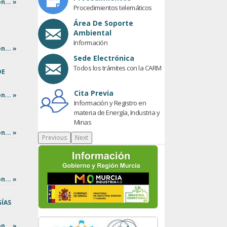
n... »
Procedimientos telemáticos
Área De Soporte
Ambiental
Información
n... »
Sede Electrónica
Todos los trámites con la CARM
DE
Cita Previa
n... »
Información y Registro en
materia de Energía, Industria y
Minas
n... »
Previous
Next
n... »
GÍAS
n... »