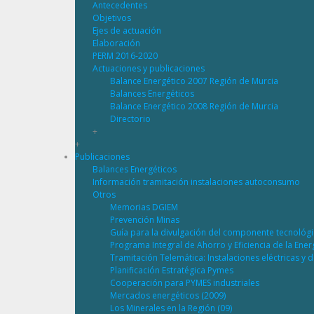
Antecedentes
Objetivos
Ejes de actuación
Elaboración
PERM 2016-2020
Actuaciones y publicaciones
Balance Energético 2007 Región de Murcia
Balances Energéticos
Balance Energético 2008 Región de Murcia
Directorio
+
+
Publicaciones
Balances Energéticos
Información tramitación instalaciones autoconsumo
Otros
Memorias DGIEM
Prevención Minas
Guía para la divulgación del componente tecnológ
Programa Integral de Ahorro y Eficiencia de la Ene
Tramitación Telemática: Instalaciones eléctricas y 
Planificación Estratégica Pymes
Cooperación para PYMES industriales
Mercados energéticos (2009)
Los Minerales en la Región (09)