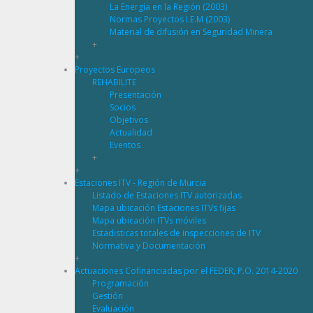
La Energía en la Región (2003)
Normas Proyectos I.E.M (2003)
Material de difusión en Seguridad Minera
+
+
Proyectos Europeos
REHABILITE
Presentación
Socios
Objetivos
Actualidad
Eventos
+
+
Estaciones ITV - Región de Murcia
Listado de Estaciones ITV autorizadas
Mapa ubicación Estaciones ITVs fijas
Mapa ubicación ITVs móviles
Estadisticas totales de inspecciones de ITV
Normativa y Documentación
+
Actuaciones Cofinanciadas por el FEDER, P.O. 2014-2020
Programación
Gestión
Evaluación