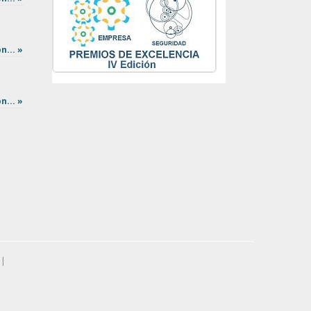
n... »
n... »
|