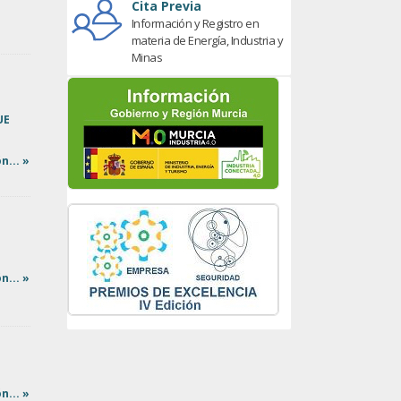
Cita Previa
Información y Registro en
materia de Energía, Industria y
Minas
UE
n... »
n... »
n... »