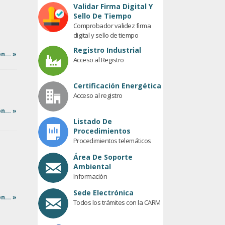
Validar Firma Digital Y
Sello De Tiempo
Comprobador validez firma
digital y sello de tiempo
Registro Industrial
n... »
Acceso al Registro
Certificación Energética
Acceso al registro
n... »
Listado De
Procedimientos
Procedimientos telemáticos
Área De Soporte
Ambiental
Información
Sede Electrónica
n... »
Todos los trámites con la CARM