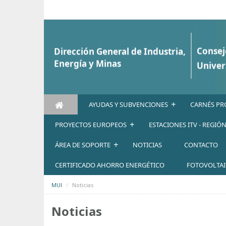
Saltar al contenido
+
AYUDAS Y SUBVENCIONES
CARNÉS PR
+
PROYECTOS EUROPEOS
ESTACIONES ITV - REGIÓ
+
ÁREA DE SOPORTE
NOTICIAS
CONTACTO
CERTIFICADO AHORRO ENERGÉTICO
FOTOVOLTA
MUI
Noticias
Noticias