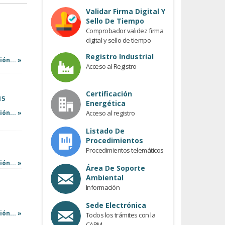
Previous
Validar Firma Digital Y
Sello De Tiempo
Comprobador validez firma
digital y sello de tiempo
Registro Industrial
ón... »
Acceso al Registro
Certificación
15
Energética
ón... »
Acceso al registro
Listado De
Procedimientos
Procedimientos telemáticos
ón... »
Área De Soporte
Ambiental
Información
Sede Electrónica
ón... »
Todos los trámites con la
CARM