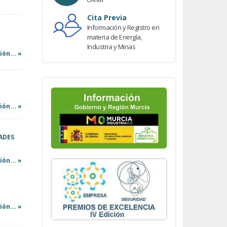
Cita Previa
Información y Registro en
materia de Energía,
Industria y Minas
ón... »
ón... »
ADES
ón... »
ón... »