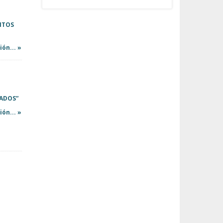
ITOS
ón... »
SADOS”
ón... »