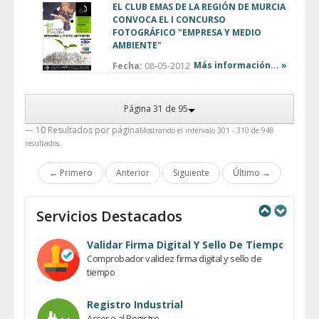
EL CLUB EMAS DE LA REGIÓN DE MURCIA
CONVOCA EL I CONCURSO
FOTOGRÁFICO "EMPRESA Y MEDIO
AMBIENTE"
Más información... »
Fecha:
08-05-2012
Página 31 de 95
— 10 Resultados por página
Mostrando el intervalo 301 - 310 de 949
resultados.
← Primero
Anterior
Siguiente
Último →
Servicios Destacados
Previous
Next
Validar Firma Digital Y Sello De Tiempo
Comprobador validez firma digital y sello de
tiempo
Registro Industrial
Acceso al Registro