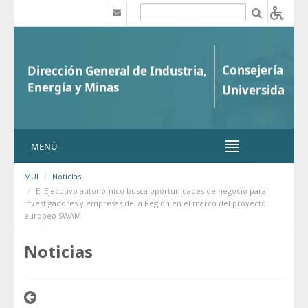
Saltar al contenido
b
MENÚ
MUI
Noticias
El Ejecutivo autonómico busca oportunidades de negocio para
investigadores y empresas de la Región en el marco del proyecto
europeo SWAM
Noticias