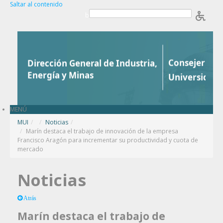
Saltar al contenido
b
MENÚ
MUI
/
Noticias
/
Marín destaca el trabajo de innovación de la empresa
Francisco Aragón para incrementar su productividad y cuota de
mercado
Noticias
Atrás
Marín destaca el trabajo de