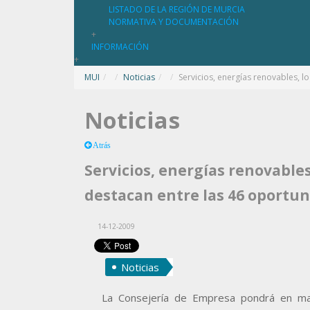
LISTADO DE LA REGIÓN DE MURCIA
NORMATIVA Y DOCUMENTACIÓN
+
INFORMACIÓN
+
MUI
/
Noticias
/
Servicios, energías renovables, l
Noticias
Atrás
Servicios, energías renovables,
destacan entre las 46 oportu
14-12-2009
Noticias
La Consejería de Empresa pondrá en ma