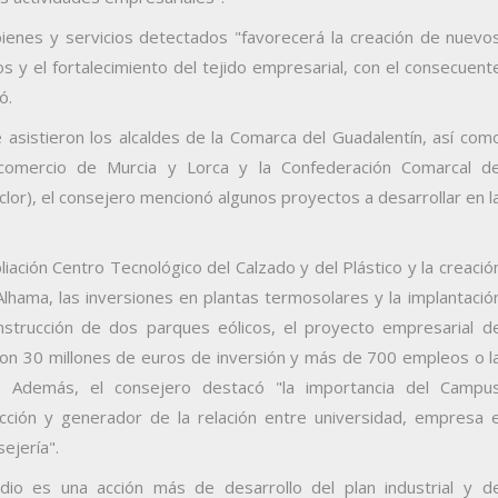
ienes y servicios detectados "favorecerá la creación de nuevo
y el fortalecimiento del tejido empresarial, con el consecuent
ó.
e asistieron los alcaldes de la Comarca del Guadalentín, así com
comercio de Murcia y Lorca y la Confederación Comarcal d
lor), el consejero mencionó algunos proyectos a desarrollar en l
ación Centro Tecnológico del Calzado y del Plástico y la creació
lhama, las inversiones en plantas termosolares y la implantació
nstrucción de dos parques eólicos, el proyecto empresarial d
con 30 millones de euros de inversión y más de 700 empleos o l
s. Además, el consejero destacó "la importancia del Campu
cción y generador de la relación entre universidad, empresa 
ejería".
io es una acción más de desarrollo del plan industrial y d