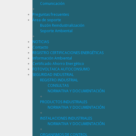
Comunicación
+
Preguntas frecuentes
Área de soporte
Buzón Reindustrialización
Soporte Ambiental
+
NOTICIAS
Contacto
REGISTRO CERTIFICACIONES ENERGÉTICAS
Información Ambiental
Certificado Ahorro Energético
FOTOVOLTAICA AUTOCONSUMO
SEGURIDAD INDUSTRIAL
REGISTRO INDUSTRIAL
CONSULTAS
NORMATIVA Y DOCUMENTACIÓN
+
PRODUCTOS INDUSTRIALES
NORMATIVA Y DOCUMENTACIÓN
+
INSTALACIONES INDUSTRIALES
NORMATIVA Y DOCUMENTACIÓN
+
ORGANISMOS DE CONTROL