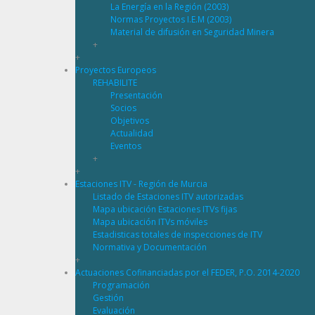
La Energía en la Región (2003)
Normas Proyectos I.E.M (2003)
Material de difusión en Seguridad Minera
+
+
Proyectos Europeos
REHABILITE
Presentación
Socios
Objetivos
Actualidad
Eventos
+
+
Estaciones ITV - Región de Murcia
Listado de Estaciones ITV autorizadas
Mapa ubicación Estaciones ITVs fijas
Mapa ubicación ITVs móviles
Estadisticas totales de inspecciones de ITV
Normativa y Documentación
+
Actuaciones Cofinanciadas por el FEDER, P.O. 2014-2020
Programación
Gestión
Evaluación