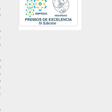
s
e
o
e
a
n
n
e
a
s
e
e