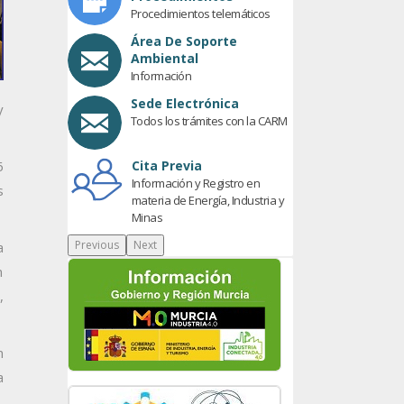
Procedimientos telemáticos
Área De Soporte
Ambiental
Información
Sede Electrónica
y
Todos los trámites con la CARM
6
Cita Previa
Información y Registro en
s
materia de Energía, Industria y
Minas
Previous
Next
a
n
,
n
a