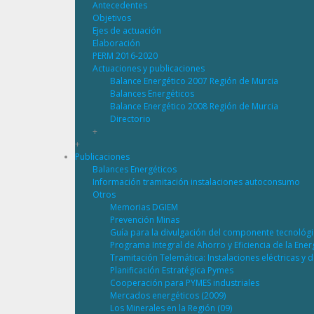
Antecedentes
Objetivos
Ejes de actuación
Elaboración
PERM 2016-2020
Actuaciones y publicaciones
Balance Energético 2007 Región de Murcia
Balances Energéticos
Balance Energético 2008 Región de Murcia
Directorio
+
+
Publicaciones
Balances Energéticos
Información tramitación instalaciones autoconsumo
Otros
Memorias DGIEM
Prevención Minas
Guía para la divulgación del componente tecnológ
Programa Integral de Ahorro y Eficiencia de la Ene
Tramitación Telemática: Instalaciones eléctricas y 
Planificación Estratégica Pymes
Cooperación para PYMES industriales
Mercados energéticos (2009)
Los Minerales en la Región (09)