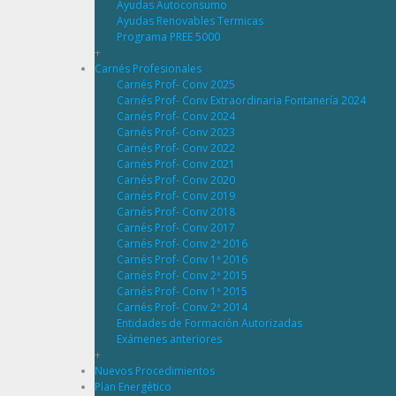
Ayudas Autoconsumo
Ayudas Renovables Termicas
Programa PREE 5000
+
Carnés Profesionales
Carnés Prof- Conv 2025
Carnés Prof- Conv Extraordinaria Fontanería 2024
Carnés Prof- Conv 2024
Carnés Prof- Conv 2023
Carnés Prof- Conv 2022
Carnés Prof- Conv 2021
Carnés Prof- Conv 2020
Carnés Prof- Conv 2019
Carnés Prof- Conv 2018
Carnés Prof- Conv 2017
Carnés Prof- Conv 2ª 2016
Carnés Prof- Conv 1ª 2016
Carnés Prof- Conv 2ª 2015
Carnés Prof- Conv 1ª 2015
Carnés Prof- Conv 2ª 2014
Entidades de Formación Autorizadas
Exámenes anteriores
+
Nuevos Procedimientos
Plan Energético