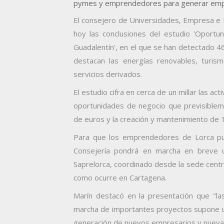
pymes y emprendedores para generar empl
El consejero de Universidades, Empresa e I
hoy las conclusiones del estudio 'Oportu
Guadalentín', en el que se han detectado 4
destacan las energías renovables, turismo,
servicios derivados.
El estudio cifra en cerca de un millar las ac
oportunidades de negocio que previsibleme
de euros y la creación y mantenimiento de
Para que los emprendedores de Lorca pue
Consejería pondrá en marcha en breve un
Saprelorca, coordinado desde la sede centra
como ocurre en Cartagena.
Marín destacó en la presentación que "la
marcha de importantes proyectos supone un
generación de nuevos empresarios y nuevas