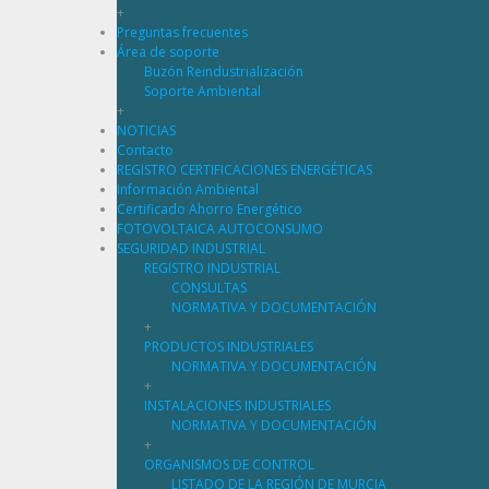
+
Preguntas frecuentes
Área de soporte
Buzón Reindustrialización
Soporte Ambiental
+
NOTICIAS
Contacto
REGISTRO CERTIFICACIONES ENERGÉTICAS
Información Ambiental
Certificado Ahorro Energético
FOTOVOLTAICA AUTOCONSUMO
SEGURIDAD INDUSTRIAL
REGISTRO INDUSTRIAL
CONSULTAS
NORMATIVA Y DOCUMENTACIÓN
+
PRODUCTOS INDUSTRIALES
NORMATIVA Y DOCUMENTACIÓN
+
INSTALACIONES INDUSTRIALES
NORMATIVA Y DOCUMENTACIÓN
+
ORGANISMOS DE CONTROL
LISTADO DE LA REGIÓN DE MURCIA