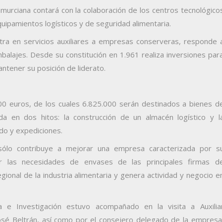
 murciana contará con la colaboración de los centros tecnológico
uipamientos logísticos y de seguridad alimentaria.
ntra en servicios auxiliares a empresas conserveras, responde 
alajes. Desde su constitución en 1.961 realiza inversiones par
ntener su posición de liderato.
000 euros, de los cuales 6.825.000 serán destinados a bienes d
ida en dos hitos: la construcción de un almacén logístico y l
do y expediciones.
 sólo contribuye a mejorar una empresa caracterizada por s
er las necesidades de envases de las principales firmas d
gional de la industria alimentaria y genera actividad y negocio e
 e Investigación estuvo acompañado en la visita a Auxilia
José Beltrán, así como por el consejero delegado de la empresa