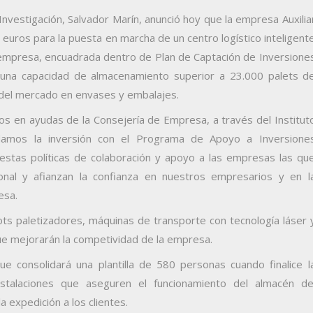
nvestigación, Salvador Marín, anunció hoy que la empresa Auxilia
euros para la puesta en marcha de un centro logístico inteligent
 empresa, encuadrada dentro de Plan de Captación de Inversione
 una capacidad de almacenamiento superior a 23.000 palets d
a del mercado en envases y embalajes.
ros en ayudas de la Consejería de Empresa, a través del Institut
damos la inversión con el Programa de Apoyo a Inversione
estas políticas de colaboración y apoyo a las empresas las qu
onal y afianzan la confianza en nuestros empresarios y en l
esa.
ots paletizadores, máquinas de transporte con tecnología láser 
ue mejorarán la competividad de la empresa.
ue consolidará una plantilla de 580 personas cuando finalice l
stalaciones que aseguren el funcionamiento del almacén de
 expedición a los clientes.