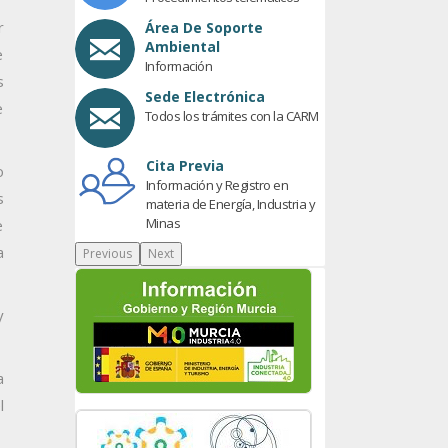
r
Área De Soporte
Ambiental
e
Información
s
Sede Electrónica
e
Todos los trámites con la CARM
Cita Previa
o
Información y Registro en
s
materia de Energía, Industria y
Minas
e
a
Previous
Next
y
a
l