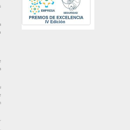
s
a
a
e
a
u
e
n
r
,