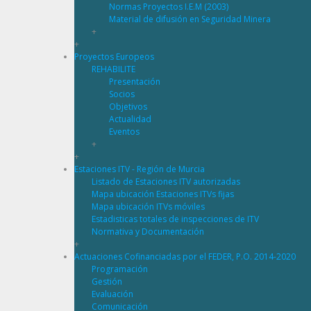
Normas Proyectos I.E.M (2003)
Material de difusión en Seguridad Minera
+
+
Proyectos Europeos
REHABILITE
Presentación
Socios
Objetivos
Actualidad
Eventos
+
+
Estaciones ITV - Región de Murcia
Listado de Estaciones ITV autorizadas
Mapa ubicación Estaciones ITVs fijas
Mapa ubicación ITVs móviles
Estadisticas totales de inspecciones de ITV
Normativa y Documentación
+
Actuaciones Cofinanciadas por el FEDER, P.O. 2014-2020
Programación
Gestión
Evaluación
Comunicación