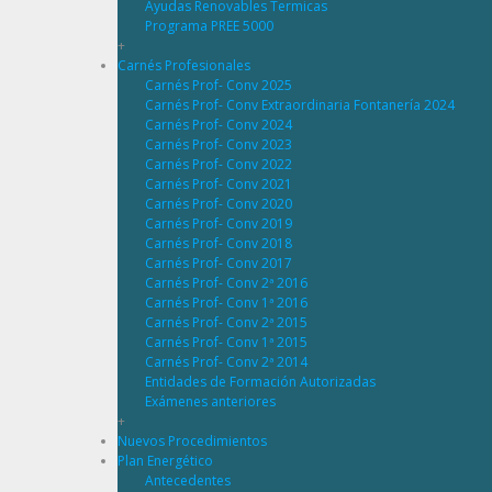
Ayudas Renovables Termicas
Programa PREE 5000
+
Carnés Profesionales
Carnés Prof- Conv 2025
Carnés Prof- Conv Extraordinaria Fontanería 2024
Carnés Prof- Conv 2024
Carnés Prof- Conv 2023
Carnés Prof- Conv 2022
Carnés Prof- Conv 2021
Carnés Prof- Conv 2020
Carnés Prof- Conv 2019
Carnés Prof- Conv 2018
Carnés Prof- Conv 2017
Carnés Prof- Conv 2ª 2016
Carnés Prof- Conv 1ª 2016
Carnés Prof- Conv 2ª 2015
Carnés Prof- Conv 1ª 2015
Carnés Prof- Conv 2ª 2014
Entidades de Formación Autorizadas
Exámenes anteriores
+
Nuevos Procedimientos
Plan Energético
Antecedentes