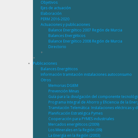
Objetivos
Ejes de actuación
Elaboración
PERM 2016-2020
Actuaciones y publicaciones
Balance Energético 2007 Región de Murcia
Balances Energéticos
Balance Energético 2008 Región de Murcia
Directorio
+
+
Publicaciones
Balances Energéticos
Información tramitación instalaciones autoconsumo
Otros
Memorias DGIEM
Prevención Minas
Guía para la divulgación del componente tecnológ
Programa Integral de Ahorro y Eficiencia de la Ene
Tramitación Telemática: Instalaciones eléctricas y 
Planificación Estratégica Pymes
Cooperación para PYMES industriales
Mercados energéticos (2009)
Los Minerales en la Región (09)
La Energía en la Región (2003)