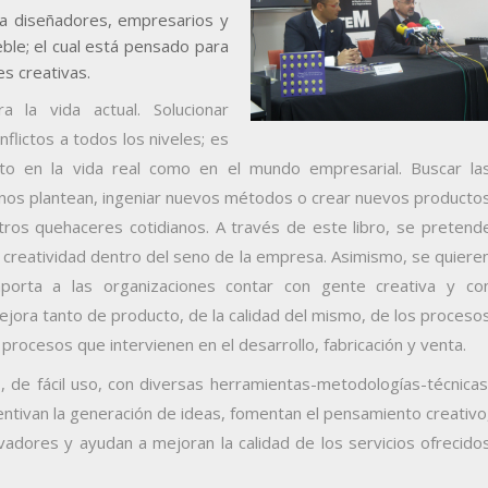
 a diseñadores, empresarios y
ble; el cual está pensado para
s creativas.
a la vida actual. Solucionar
flictos a todos los niveles; es
to en la vida real como en el mundo empresarial. Buscar la
 nos plantean, ingeniar nuevos métodos o crear nuevos producto
tros quehaceres cotidianos.
A través de este libro, se pretend
la creatividad dentro del seno de la empresa. Asimismo, se quiere
porta a las organizaciones contar con gente creativa y co
mejora tanto de producto, de la calidad del mismo, de los proceso
 procesos que intervienen en el desarrollo, fabricación y venta.
o, de fácil uso, con diversas herramientas-metodologías-técnicas
centivan la generación de ideas, fomentan el pensamiento creativo
adores y ayudan a mejoran la calidad de los servicios ofrecido