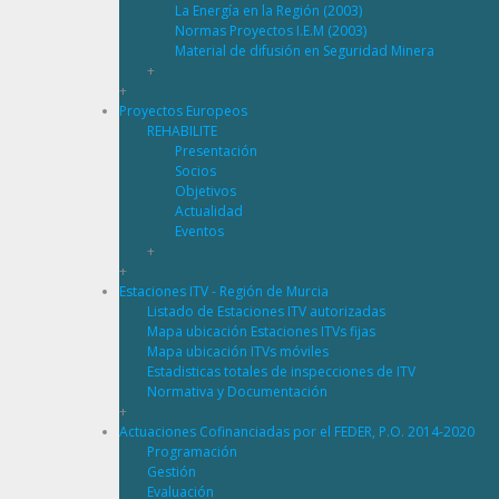
La Energía en la Región (2003)
Normas Proyectos I.E.M (2003)
Material de difusión en Seguridad Minera
+
+
Proyectos Europeos
REHABILITE
Presentación
Socios
Objetivos
Actualidad
Eventos
+
+
Estaciones ITV - Región de Murcia
Listado de Estaciones ITV autorizadas
Mapa ubicación Estaciones ITVs fijas
Mapa ubicación ITVs móviles
Estadisticas totales de inspecciones de ITV
Normativa y Documentación
+
Actuaciones Cofinanciadas por el FEDER, P.O. 2014-2020
Programación
Gestión
Evaluación