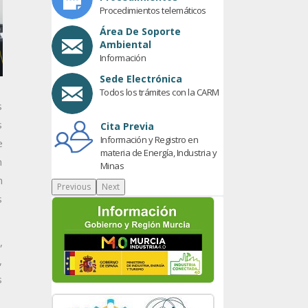
Procedimientos telemáticos
Área De Soporte
Ambiental
Información
Sede Electrónica
Todos los trámites con la CARM
s
s
Cita Previa
Información y Registro en
e
materia de Energía, Industria y
n
Minas
n
Previous
Next
s
,
,
s