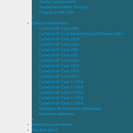
Ayudas Autoconsumo
Ayudas Renovables Termicas
Programa PREE 5000
+
Carnés Profesionales
Carnés Prof- Conv 2025
Carnés Prof- Conv Extraordinaria Fontanería 2024
Carnés Prof- Conv 2024
Carnés Prof- Conv 2023
Carnés Prof- Conv 2022
Carnés Prof- Conv 2021
Carnés Prof- Conv 2020
Carnés Prof- Conv 2019
Carnés Prof- Conv 2018
Carnés Prof- Conv 2017
Carnés Prof- Conv 2ª 2016
Carnés Prof- Conv 1ª 2016
Carnés Prof- Conv 2ª 2015
Carnés Prof- Conv 1ª 2015
Carnés Prof- Conv 2ª 2014
Entidades de Formación Autorizadas
Exámenes anteriores
+
Nuevos Procedimientos
Plan Energético