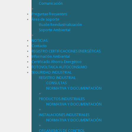
Comunicación
+
Preguntas frecuentes
Área de soporte
Buzón Reindustrialización
Soporte Ambiental
+
NOTICIAS
Contacto
REGISTRO CERTIFICACIONES ENERGÉTICAS
Información Ambiental
Certificado Ahorro Energético
FOTOVOLTAICA AUTOCONSUMO
SEGURIDAD INDUSTRIAL
REGISTRO INDUSTRIAL
CONSULTAS
NORMATIVA Y DOCUMENTACIÓN
+
PRODUCTOS INDUSTRIALES
NORMATIVA Y DOCUMENTACIÓN
+
INSTALACIONES INDUSTRIALES
NORMATIVA Y DOCUMENTACIÓN
+
ORGANISMOS DE CONTROL