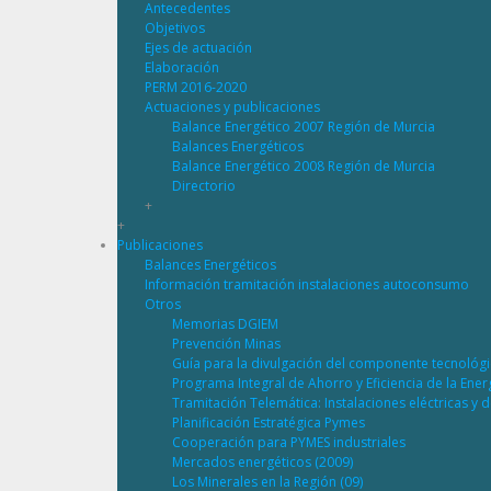
Antecedentes
Objetivos
Ejes de actuación
Elaboración
PERM 2016-2020
Actuaciones y publicaciones
Balance Energético 2007 Región de Murcia
Balances Energéticos
Balance Energético 2008 Región de Murcia
Directorio
+
+
Publicaciones
Balances Energéticos
Información tramitación instalaciones autoconsumo
Otros
Memorias DGIEM
Prevención Minas
Guía para la divulgación del componente tecnológ
Programa Integral de Ahorro y Eficiencia de la Ene
Tramitación Telemática: Instalaciones eléctricas y 
Planificación Estratégica Pymes
Cooperación para PYMES industriales
Mercados energéticos (2009)
Los Minerales en la Región (09)