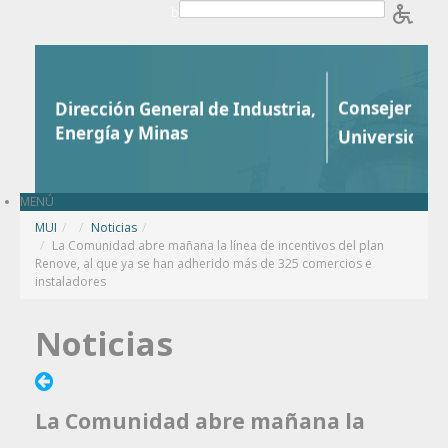
Saltar al contenido
b
MENÚ
MUI
/
Noticias
/
La Comunidad abre mañana la línea de incentivos del plan
Renove, al que ya se han adherido más de 325 comercios e
instaladores
Noticias
La Comunidad abre mañana la