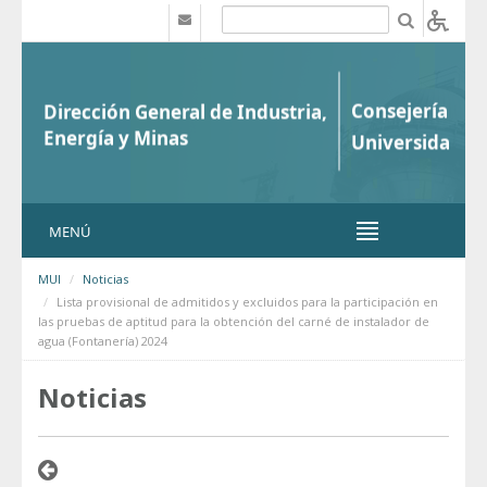
Saltar al contenido
b
MENÚ
MUI
Noticias
Lista provisional de admitidos y excluidos para la participación en
las pruebas de aptitud para la obtención del carné de instalador de
agua (Fontanería) 2024
Noticias