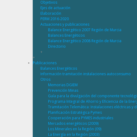
Objetivos
Ejes de actuación
Elaboración
PERM 2016-2020
Actuaciones y publicaciones
Balance Energético 2007 Región de Murcia
Balances Energéticos
Balance Energético 2008 Región de Murcia
Directorio
+
+
Publicaciones
Balances Energéticos
Información tramitación instalaciones autoconsumo
Otros
Memorias DGIEM
Prevención Minas
Guía para la divulgación del componente tecnológ
Programa Integral de Ahorro y Eficiencia de la Ene
Tramitación Telemática: Instalaciones eléctricas y 
Planificación Estratégica Pymes
Cooperación para PYMES industriales
Mercados energéticos (2009)
Los Minerales en la Región (09)
La Energía en la Región (2003)