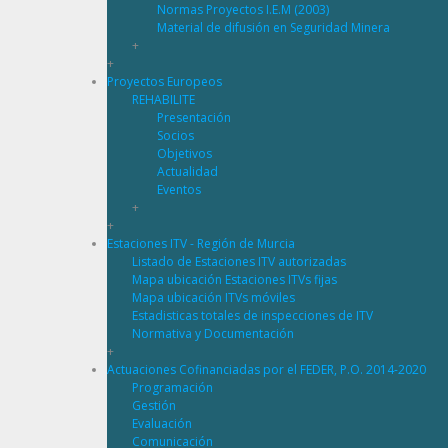
Normas Proyectos I.E.M (2003)
Material de difusión en Seguridad Minera
+
+
Proyectos Europeos
REHABILITE
Presentación
Socios
Objetivos
Actualidad
Eventos
+
+
Estaciones ITV - Región de Murcia
Listado de Estaciones ITV autorizadas
Mapa ubicación Estaciones ITVs fijas
Mapa ubicación ITVs móviles
Estadisticas totales de inspecciones de ITV
Normativa y Documentación
+
Actuaciones Cofinanciadas por el FEDER, P.O. 2014-2020
Programación
Gestión
Evaluación
Comunicación