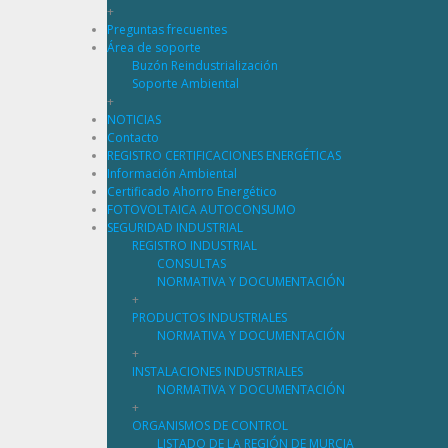
+
Preguntas frecuentes
Área de soporte
Buzón Reindustrialización
Soporte Ambiental
+
NOTICIAS
Contacto
REGISTRO CERTIFICACIONES ENERGÉTICAS
Información Ambiental
Certificado Ahorro Energético
FOTOVOLTAICA AUTOCONSUMO
SEGURIDAD INDUSTRIAL
REGISTRO INDUSTRIAL
CONSULTAS
NORMATIVA Y DOCUMENTACIÓN
+
PRODUCTOS INDUSTRIALES
NORMATIVA Y DOCUMENTACIÓN
+
INSTALACIONES INDUSTRIALES
NORMATIVA Y DOCUMENTACIÓN
+
ORGANISMOS DE CONTROL
LISTADO DE LA REGIÓN DE MURCIA