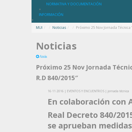
NORMATIVA Y DOCUMENTACIÓN
+
INFORMACIÓN
+
MUI
/
Noticias
/
Próximo 25 Nov Jornada Técnica “
Noticias
Atrás
Próximo 25 Nov Jornada Técnica
R.D 840/2015″
16·11·2016 | EVENTOS Y ENCUENTROS | jornada técnica
En colaboración con
Real Decreto 840/2015
se aprueban medidas 