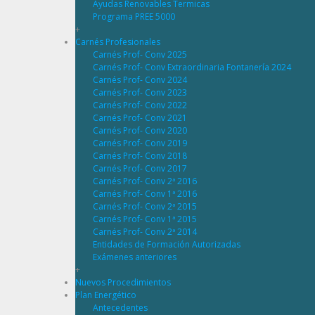
Ayudas Renovables Termicas
Programa PREE 5000
+
Carnés Profesionales
Carnés Prof- Conv 2025
Carnés Prof- Conv Extraordinaria Fontanería 2024
Carnés Prof- Conv 2024
Carnés Prof- Conv 2023
Carnés Prof- Conv 2022
Carnés Prof- Conv 2021
Carnés Prof- Conv 2020
Carnés Prof- Conv 2019
Carnés Prof- Conv 2018
Carnés Prof- Conv 2017
Carnés Prof- Conv 2ª 2016
Carnés Prof- Conv 1ª 2016
Carnés Prof- Conv 2ª 2015
Carnés Prof- Conv 1ª 2015
Carnés Prof- Conv 2ª 2014
Entidades de Formación Autorizadas
Exámenes anteriores
+
Nuevos Procedimientos
Plan Energético
Antecedentes