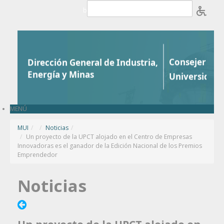
Saltar al contenido
b
MENÚ
MUI
/
Noticias
/
Un proyecto de la UPCT alojado en el Centro de Empresas
Innovadoras es el ganador de la Edición Nacional de los Premios
Emprendedor
Noticias