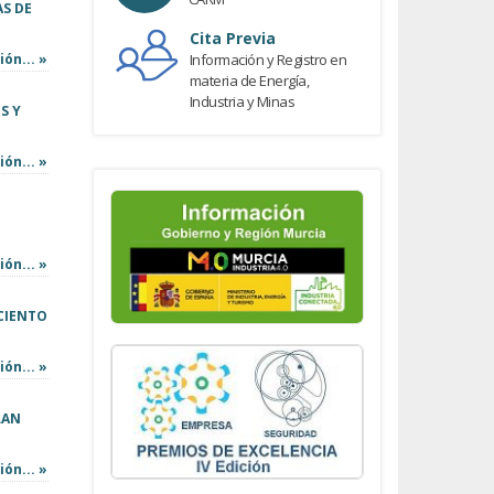
S DE
Cita Previa
ón... »
Información y Registro en
materia de Energía,
Industria y Minas
S Y
ón... »
ón... »
CIENTO
ón... »
LAN
ón... »