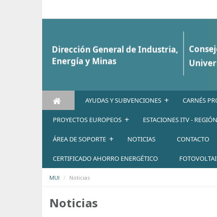
Saltar al contenido
+
AYUDAS Y SUBVENCIONES
CARNÉS PR
+
PROYECTOS EUROPEOS
ESTACIONES ITV - REGIÓ
+
ÁREA DE SOPORTE
NOTICIAS
CONTACTO
CERTIFICADO AHORRO ENERGÉTICO
FOTOVOLTA
MUI
Noticias
Noticias