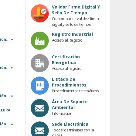
Previous
Validar Firma Digital Y
Sello De Tiempo
Comprobador validez firma
digital y sello de tiempo
Registro Industrial
ón... »
Acceso al Registro
Certificación
Energética
ón... »
Acceso al registro
Listado De
Procedimientos
Procedimientos telemáticos
ón... »
Área De Soporte
Ambiental
LEBRA
Información
Sede Electrónica
ón... »
Todos los trámites con la
CARM