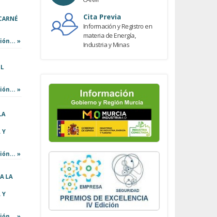
Cita Previa
 CARNÉ
Información y Registro en
materia de Energía,
ón... »
Industria y Minas
EL
ón... »
LA
 Y
ón... »
A LA
 Y
ón... »