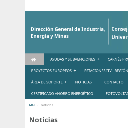
Saltar al contenido
+
AYUDAS Y SUBVENCIONES
CARNÉS PR
+
PROYECTOS EUROPEOS
ESTACIONES ITV - REGIÓ
+
ÁREA DE SOPORTE
NOTICIAS
CONTACTO
CERTIFICADO AHORRO ENERGÉTICO
FOTOVOLTA
MUI
Noticias
Noticias