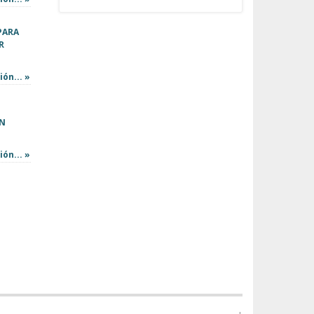
PARA
R
ón... »
ÓN
ón... »