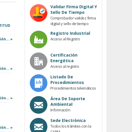
Previous
Validar Firma Digital Y
Sello De Tiempo
Comprobador validez firma
digital y sello de tiempo
PTITUD
Registro Industrial
Acceso al Registro
ón... »
Certificación
Energética
Acceso al registro
ón... »
Listado De
Procedimientos
Procedimientos telemáticos
ón... »
Área De Soporte
Ambiental
Información
Sede Electrónica
Todos los trámites con la
ón... »
CARM