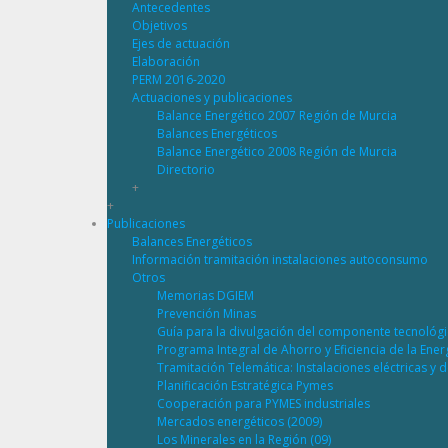
Antecedentes
Objetivos
Ejes de actuación
Elaboración
PERM 2016-2020
Actuaciones y publicaciones
Balance Energético 2007 Región de Murcia
Balances Energéticos
Balance Energético 2008 Región de Murcia
Directorio
+
+
Publicaciones
Balances Energéticos
Información tramitación instalaciones autoconsumo
Otros
Memorias DGIEM
Prevención Minas
Guía para la divulgación del componente tecnológ
Programa Integral de Ahorro y Eficiencia de la Ene
Tramitación Telemática: Instalaciones eléctricas y 
Planificación Estratégica Pymes
Cooperación para PYMES industriales
Mercados energéticos (2009)
Los Minerales en la Región (09)