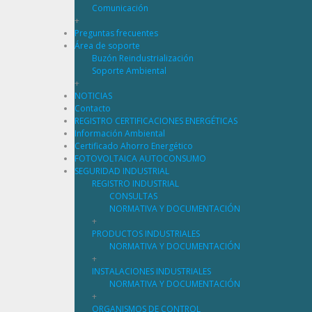
Comunicación
+
Preguntas frecuentes
Área de soporte
Buzón Reindustrialización
Soporte Ambiental
+
NOTICIAS
Contacto
REGISTRO CERTIFICACIONES ENERGÉTICAS
Información Ambiental
Certificado Ahorro Energético
FOTOVOLTAICA AUTOCONSUMO
SEGURIDAD INDUSTRIAL
REGISTRO INDUSTRIAL
CONSULTAS
NORMATIVA Y DOCUMENTACIÓN
+
PRODUCTOS INDUSTRIALES
NORMATIVA Y DOCUMENTACIÓN
+
INSTALACIONES INDUSTRIALES
NORMATIVA Y DOCUMENTACIÓN
+
ORGANISMOS DE CONTROL