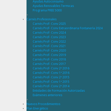
Ayudas Autoconsumo
Ayudas Renovables Termicas
Programa PREE 5000
+
Carnés Profesionales
Carnés Prof- Conv 2025
Carnés Prof- Conv Extraordinaria Fontanería 2024
Carnés Prof- Conv 2024
Carnés Prof- Conv 2023
Carnés Prof- Conv 2022
Carnés Prof- Conv 2021
Carnés Prof- Conv 2020
Carnés Prof- Conv 2019
Carnés Prof- Conv 2018
Carnés Prof- Conv 2017
Carnés Prof- Conv 2ª 2016
Carnés Prof- Conv 1ª 2016
Carnés Prof- Conv 2ª 2015
Carnés Prof- Conv 1ª 2015
Carnés Prof- Conv 2ª 2014
Entidades de Formación Autorizadas
Exámenes anteriores
+
Nuevos Procedimientos
Plan Energético