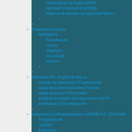
La Energía en la Región (2003)
Normas Proyectos I.E.M (2003)
Material de difusión en Seguridad Minera
+
+
Proyectos Europeos
REHABILITE
Presentación
Socios
Objetivos
Actualidad
Eventos
+
+
Estaciones ITV - Región de Murcia
Listado de Estaciones ITV autorizadas
Mapa ubicación Estaciones ITVs fijas
Mapa ubicación ITVs móviles
Estadisticas totales de inspecciones de ITV
Normativa y Documentación
+
Actuaciones Cofinanciadas por el FEDER, P.O. 2014-2020
Programación
Gestión
Evaluación