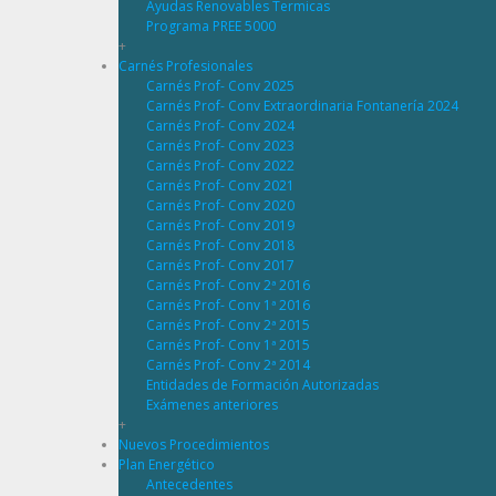
Ayudas Renovables Termicas
Programa PREE 5000
+
Carnés Profesionales
Carnés Prof- Conv 2025
Carnés Prof- Conv Extraordinaria Fontanería 2024
Carnés Prof- Conv 2024
Carnés Prof- Conv 2023
Carnés Prof- Conv 2022
Carnés Prof- Conv 2021
Carnés Prof- Conv 2020
Carnés Prof- Conv 2019
Carnés Prof- Conv 2018
Carnés Prof- Conv 2017
Carnés Prof- Conv 2ª 2016
Carnés Prof- Conv 1ª 2016
Carnés Prof- Conv 2ª 2015
Carnés Prof- Conv 1ª 2015
Carnés Prof- Conv 2ª 2014
Entidades de Formación Autorizadas
Exámenes anteriores
+
Nuevos Procedimientos
Plan Energético
Antecedentes