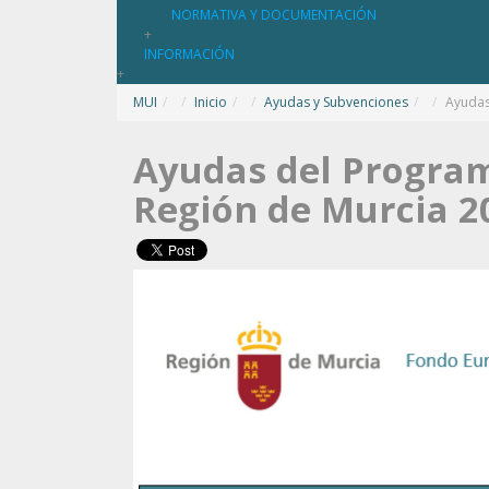
NORMATIVA Y DOCUMENTACIÓN
+
INFORMACIÓN
+
MUI
/
Inicio
/
Ayudas y Subvenciones
/
Ayudas
Ayudas del Program
Región de Murcia 20