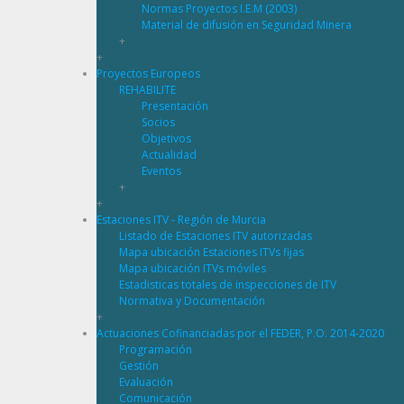
Normas Proyectos I.E.M (2003)
Material de difusión en Seguridad Minera
+
+
Proyectos Europeos
REHABILITE
Presentación
Socios
Objetivos
Actualidad
Eventos
+
+
Estaciones ITV - Región de Murcia
Listado de Estaciones ITV autorizadas
Mapa ubicación Estaciones ITVs fijas
Mapa ubicación ITVs móviles
Estadisticas totales de inspecciones de ITV
Normativa y Documentación
+
Actuaciones Cofinanciadas por el FEDER, P.O. 2014-2020
Programación
Gestión
Evaluación
Comunicación