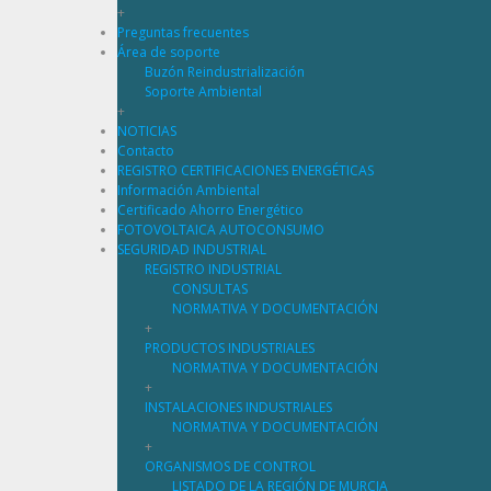
+
Preguntas frecuentes
Área de soporte
Buzón Reindustrialización
Soporte Ambiental
+
NOTICIAS
Contacto
REGISTRO CERTIFICACIONES ENERGÉTICAS
Información Ambiental
Certificado Ahorro Energético
FOTOVOLTAICA AUTOCONSUMO
SEGURIDAD INDUSTRIAL
REGISTRO INDUSTRIAL
CONSULTAS
NORMATIVA Y DOCUMENTACIÓN
+
PRODUCTOS INDUSTRIALES
NORMATIVA Y DOCUMENTACIÓN
+
INSTALACIONES INDUSTRIALES
NORMATIVA Y DOCUMENTACIÓN
+
ORGANISMOS DE CONTROL
LISTADO DE LA REGIÓN DE MURCIA