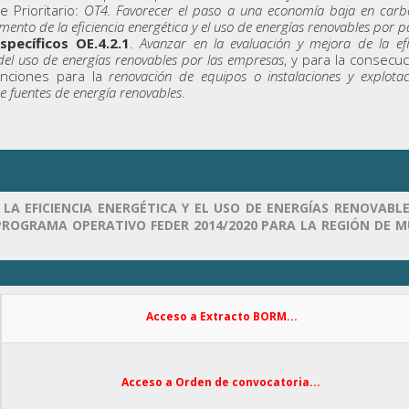
je Prioritario:
OT4. Favorecer el paso a una economía baja en car
omento de la eficiencia energética y el uso de energías renovables por p
specíficos OE.4.2.1
.
Avanzar en la evaluación y mejora de la efi
el uso de energías renovables por las empresas
, y para la consecu
enciones para la
renovación de equipos o instalaciones y explota
de fuentes de energía renovables
.
A EFICIENCIA ENERGÉTICA Y EL USO DE ENERGÍAS RENOVABL
PROGRAMA OPERATIVO FEDER 2014/2020 PARA LA REGIÓN DE M
Acceso a Extracto BORM...
Acceso a Orden de convocatoria...