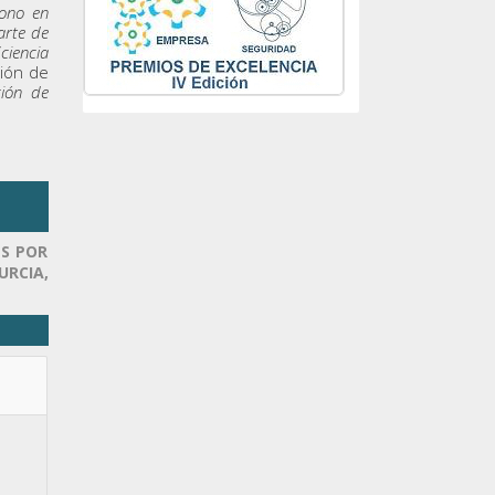
bono en
arte de
ciencia
ción de
ción de
ES POR
URCIA,