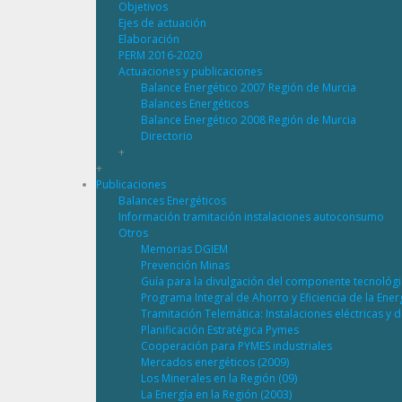
Objetivos
Ejes de actuación
Elaboración
PERM 2016-2020
Actuaciones y publicaciones
Balance Energético 2007 Región de Murcia
Balances Energéticos
Balance Energético 2008 Región de Murcia
Directorio
+
+
Publicaciones
Balances Energéticos
Información tramitación instalaciones autoconsumo
Otros
Memorias DGIEM
Prevención Minas
Guía para la divulgación del componente tecnológ
Programa Integral de Ahorro y Eficiencia de la Ene
Tramitación Telemática: Instalaciones eléctricas y 
Planificación Estratégica Pymes
Cooperación para PYMES industriales
Mercados energéticos (2009)
Los Minerales en la Región (09)
La Energía en la Región (2003)