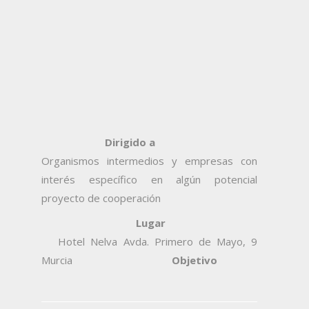
Dirigido a
Organismos intermedios
y
empresas con
inter
é
s espec
í
fico en alg
ú
n potencial
proyecto de cooperaci
ó
n
Lugar
Hotel Nelva Avda. Primero de Mayo, 9
Murcia
Objetivo