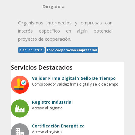
Dirigido a
Organismos intermedios
y
empresas con
inter
é
s espec
í
fico en alg
ú
n potencial
proyecto de cooperaci
ó
n
.
plan industrial
foro cooperación empresarial
Servicios Destacados
Validar Firma Digital Y Sello De Tiempo
Comprobador validez firma digital y sello de tiempo
Registro Industrial
Acceso al Registro
Certificación Energética
Acceso al registro