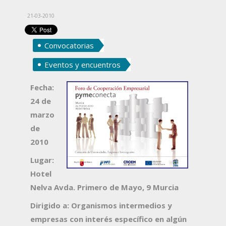
21-03-2010
Convocatorias
Eventos y encuentros
Fecha:
24 de
marzo
de
2010
Lugar:
Hotel
Nelva Avda. Primero de Mayo, 9 Murcia
Dirigido a:
Organismos intermedios
y
empresas con inter
é
s espec
í
fico en alg
ú
n