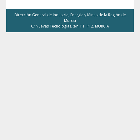
Dirección General de Industria, Energía y Minas de la Región de
Murcia
C/ Nuevas Tecnologías, s/n. P1, P12. MURCIA