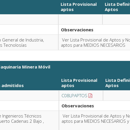
Lista Provisional
Lista Defini
aptos
Aptos
Observaciones
n General de Industria,
Ver Lista Provisional de Aptos y N
as Tecnolosías
aptos para MEDIOS NECESARIOS
aquinaria Minera Móvil
Lista Provisional
Lista Defin
a
admitidos
aptos
Aptos
C08LPAPTOS
Observaciones
de Ingenieros Técnicos
Ver Lista Provisional de Aptos y N
uerto Cadenas 2 Bajo ,
aptos para MEDIOS NECESARIOS 