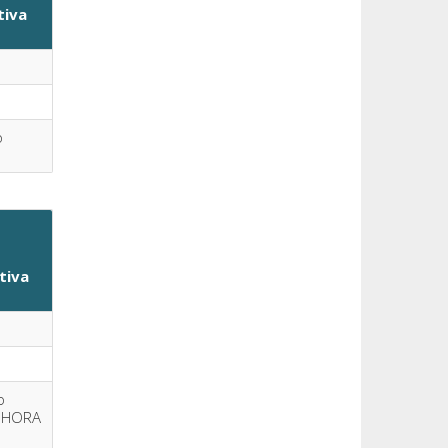
tiva
o
itiva
o
y HORA