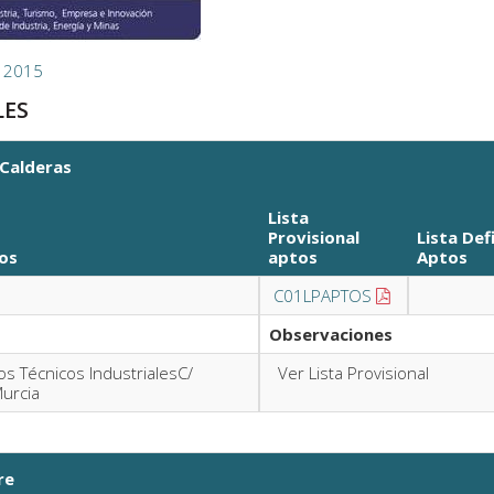
 2015
LES
 Calderas
Lista
Provisional
Lista Def
os
aptos
Aptos
C01LPAPTOS
Observaciones
ros Técnicos IndustrialesC/
Ver Lista Provisional
Murcia
re