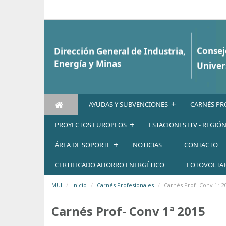
Saltar al contenido
+
AYUDAS Y SUBVENCIONES
CARNÉS PR
+
PROYECTOS EUROPEOS
ESTACIONES ITV - REGIÓ
+
ÁREA DE SOPORTE
NOTICIAS
CONTACTO
CERTIFICADO AHORRO ENERGÉTICO
FOTOVOLTA
MUI
Inicio
Carnés Profesionales
Carnés Prof- Conv 1ª 2
Carnés Prof- Conv 1ª 2015