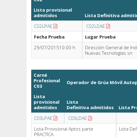
Lista provisional
admitidos
Lista Definitiva
admiti
C02LPAE
C02LDAE
Fecha Prueba
Lugar Prueba
29/07/201510:00 h
Dirección General de Indu
Nuevas Tecnologías sn
Carné
Profesional
Operador de Grúa Móvil Auto
C03
Lista
provisional
Lista
admitidos
Definitiva admitidos
Lista P
C03LPAE
C03LDAE
Lista Provisional Aptos parte
Lista De
PRACTICA