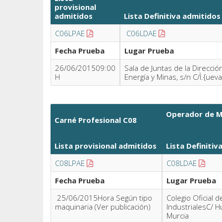
provisional
admitidos
Lista Definitiva
admitidos
C06LPAE
C06LDAE
Fecha Prueba
Lugar Prueba
26/06/201509:00
Sala de Juntas de la Direcció
H
Energía y Minas, s/n C/Ì.{uev
Operador de M
Carné Profesional C08
Lista provisional admitidos
Lista Definitiv
C08LPAE
C08LDAE
Fecha Prueba
Lugar Prueba
25/06/2015Hora Según tipo
Colegio Oficial 
maquinaria (Ver publicación)
IndustrialesC/ H
Murcia