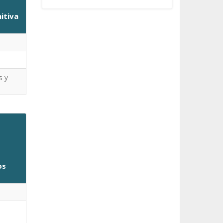
nitiva
s y
os