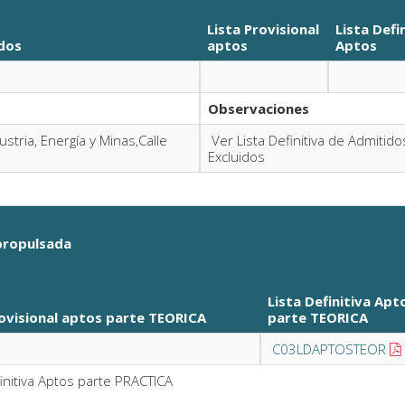
Lista Provisional
Lista Defi
dos
aptos
Aptos
Observaciones
stria, Energía y Minas,Calle
Ver Lista Definitiva de Admitido
Excluidos
propulsada
Lista Definitiva Apt
rovisional aptos parte TEORICA
parte TEORICA
C03LDAPTOSTEOR
finitiva Aptos parte PRACTICA