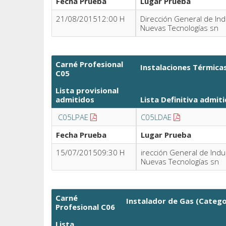
Fecha Prueba
Lugar Prueba
21/08/201512:00 H
Dirección General de Indu
Nuevas Tecnologías sn
Carné Profesional
Instalaciones Térmicas 
C05
Lista provisional
admitidos
Lista Definitiva
admiti
C05LPAE
C05LDAE
Fecha Prueba
Lugar Prueba
15/07/201509:30 H
irección General de Indus
Nuevas Tecnologías sn
Carné
Instalador de Gas (Categor
Profesional C06
Lista