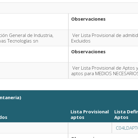
Observaciones
ción General de Industria,
Ver Lista Provisional de admiti
vas Tecnologías sn
Excluidos
Observaciones
Ver Lista Provisional de Aptos 
aptos para MEDIOS NECESARIO
ntaneria)
Lista Provisional
Lista Defi
dos
aptos
Aptos
C04LDAPT